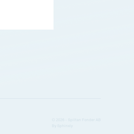
© 2026 - Spiltan Fonder AB
By
Sphinxly