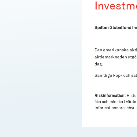
Investm
Spiltan Globalfond I
Den amerikanska akti
aktiemarknaden utgör 
dag.
Samtliga köp- och sä
Riskinformation:
Histor
öka och minska i värde 
informationsbroschyr