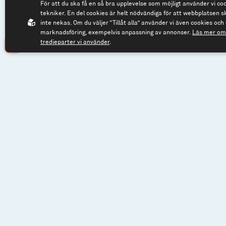
För att du ska få en så bra upplevelse som möjligt använder vi co
114 57 Stockholm
tekniker. En del cookies är helt nödvändiga för att webbplatsen s
Org.nr: 556614-2906
inte nekas. Om du väljer “Tillåt alla” använder vi även cookies och 
marknadsföring, exempelvis anpassning av annonser.
Läs mer om 
tredjeparter vi använder
.