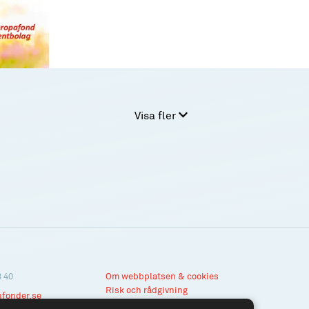
Visa fler
3 40
Om webbplatsen & cookies
Risk och rådgivning
nfonder.se
Till spiltan.se