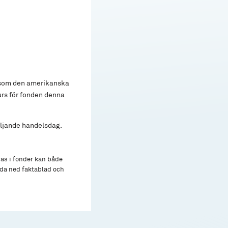
rsom den amerikanska
urs för fonden denna
öljande handelsdag.
ras i fonder kan både
adda ned faktablad och