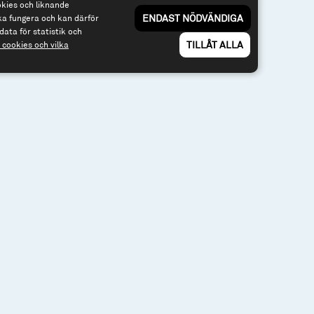
okies och liknande
ENDAST NÖDVÄNDIGA
ka fungera och kan därför
data för statistik och
TILLÅT ALLA
cookies och vilka