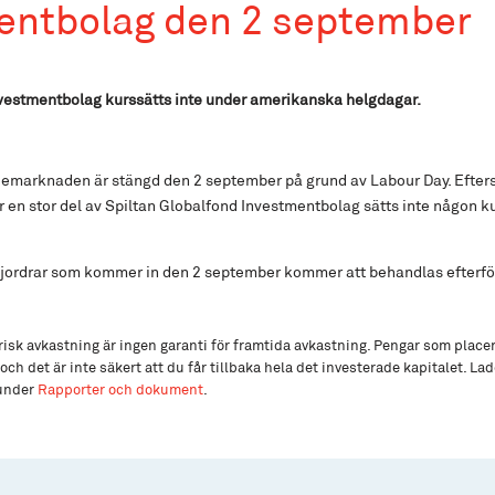
entbolag den 2 september
nvestmentbolag kurssätts inte under amerikanska helgdagar.
emarknaden är stängd den 2 september på grund av Labour Day. Efte
en stor del av Spiltan Globalfond Investmentbolag sätts inte någon k
ljordrar som kommer in den 2 september kommer att behandlas efterf
isk avkastning är ingen garanti för framtida avkastning. Pengar som place
och det är inte säkert att du får tillbaka hela det investerade kapitalet. L
 under
Rapporter och dokument
.