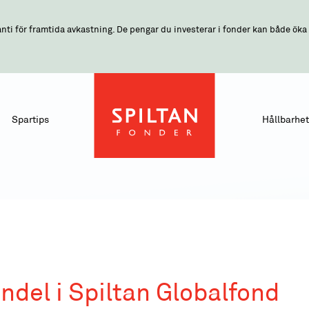
nti för framtida avkastning. De pengar du investerar i fonder kan både öka o
Spartips
Hållbarhet
ndel i Spiltan Globalfond