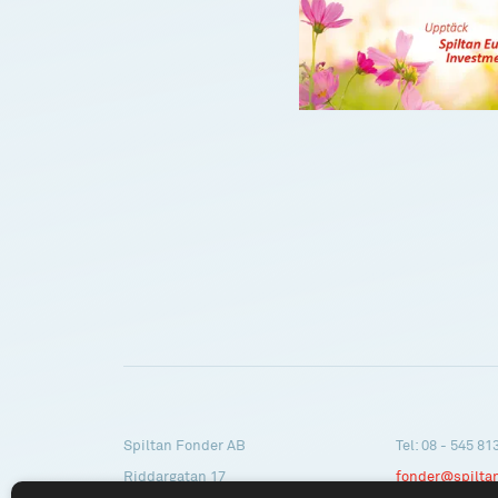
Spiltan Fonder AB
Tel: 08 - 545 81
Riddargatan 17
fonder@spilta