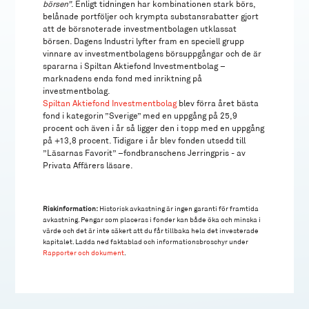
börsen”
. Enligt tidningen har kombinationen stark börs,
belånade portföljer och krympta substansrabatter gjort
att de börsnoterade investmentbolagen utklassat
börsen. Dagens Industri lyfter fram en speciell grupp
vinnare av investmentbolagens börsuppgångar och de är
spararna i Spiltan Aktiefond Investmentbolag –
marknadens enda fond med inriktning på
investmentbolag.
Spiltan Aktiefond Investmentbolag
blev förra året bästa
fond i kategorin ”Sverige” med en uppgång på 25,9
procent och även i år så ligger den i topp med en uppgång
på +13,8 procent. Tidigare i år blev fonden utsedd till
”Läsarnas Favorit” –fondbranschens Jerringpris - av
Privata Affärers läsare.
Riskinformation:
Historisk avkastning är ingen garanti för framtida
avkastning. Pengar som placeras i fonder kan både öka och minska i
värde och det är inte säkert att du får tillbaka hela det investerade
kapitalet. Ladda ned faktablad och informationsbroschyr under
Rapporter och dokument
.