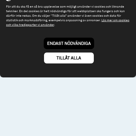
För att du ska få en så bra upplevelse som möjligt använder vi cookies och liknande
Tel: 08 - 545 813 40
tekniker. En del cookies är helt nödvändiga för att webbplatsen ska fungera och kan
därför inte nekas. Om du väljer “Tillåt alla” använder vi även cookies och data för
fonder@spiltanfonder.se
statistik och marknadsföring, exempelvis anpassning av annonser.
Läs mer om cookies
och vilka tredjeparter vi använder
.
Om webbplatsen & cookies
Risk och rådgivning
Till spiltan.se
ENDAST NÖDVÄNDIGA
© 2026 - Spiltan Fonder AB
By
Sphinxly
TILLÅT ALLA