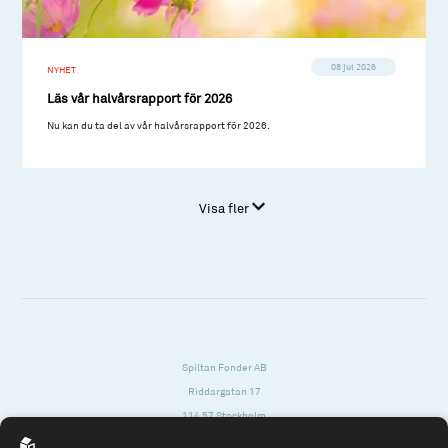
08 jul 2026
NYHET
Läs vår halvårsrapport för 2026
Nu kan du ta del av vår halvårsrapport för 2026.
Visa fler
Spiltan Fonder AB
Riddargatan 17
114 57 Stockholm
Org.nr: 556614-2906