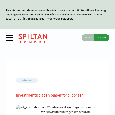
Riskinformation: Historisk avkastning är inte någon garanti för framtida avkastning.
De pengar du investerar i fonder kan både öka och minska i värde och det är inte
säkert att du får tillbaka hela det investerade beloppet.
Bli kund
Mina sidor
26 feb 2013
Investmentbolagen blåser förbi börsen
Den 26 februari skrev Dagens Industri
att
”Investmentbolagen blåser förbi