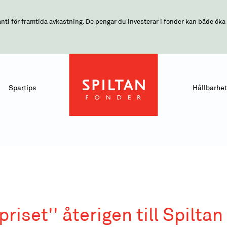
nti för framtida avkastning. De pengar du investerar i fonder kan både öka o
Spartips
Hållbarhet
priset'' återigen till Spiltan