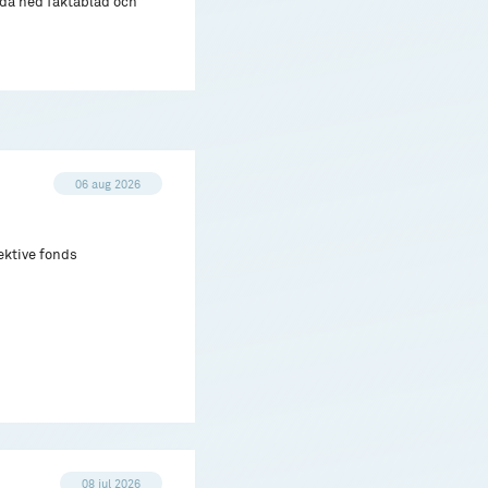
adda ned faktablad och
06 aug 2026
ektive fonds
08 jul 2026