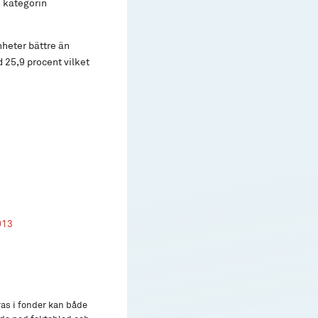
i kategorin
heter bättre än
 25,9 procent vilket
013
ras i fonder kan både