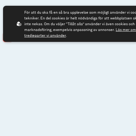
För att du ska få en så bra upplevelse som möjligt använder vi co
tekniker. En del cookies är helt nödvändiga för att webbplatsen s
Spiltan Fonder AB
Tel: 08 - 545 81
inte nekas. Om du väljer “Tillåt alla” använder vi även cookies och 
Riddargatan 17
fonder@spilta
marknadsföring, exempelvis anpassning av annonser.
Läs mer om 
tredjeparter vi använder
.
114 57 Stockholm
Org.nr: 556614-2906