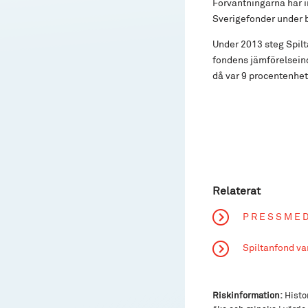
Förväntningarna har i
Sverigefonder under
Under 2013 steg Spilt
fondens jämförelseind
då var 9 procentenhet
Relaterat
P R E S S M E 
Spiltanfond van
Riskinformation:
Histor