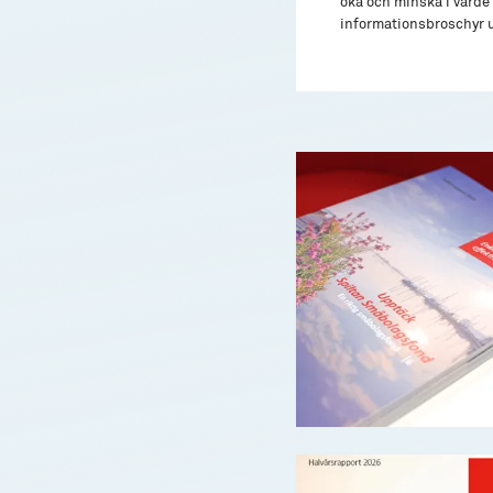
öka och minska i värde 
informationsbroschyr