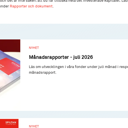
och det är inte säkert att du får tillbaka hela det investerade kapitalet. L
 under
Rapporter och dokument
.
NYHET
Månadsrapporter - juli 2026
Läs om utvecklingen i våra fonder under juli månad i resp
månadsrapport.
NYHET