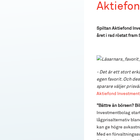
Aktiefo
Spiltan Aktiefond Inve
året i rad röstat fram
- Det är ett stort er
egen favorit. Och des
sparare väljer prisvä
Aktiefond Investment
”Bättre än börsen? Bi
Investmentbolag starta
lågprisalternativ bla
kan ge högre avkastni
Med en förvaltningsav