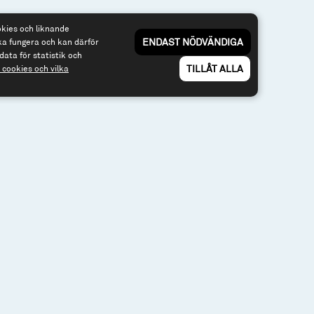
okies och liknande
ENDAST NÖDVÄNDIGA
ka fungera och kan därför
3 40
Om webbplatsen & cookies
data för statistik och
Risk och rådgivning
nfonder.se
TILLÅT ALLA
cookies och vilka
Till spiltan.se