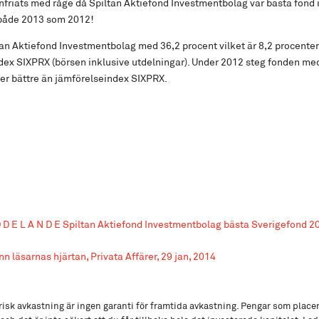
nfriats med råge då Spiltan Aktiefond Investmentbolag var bästa fond 
 både 2013 som 2012!
an Aktiefond Investmentbolag med 36,2 procent vilket är 8,2 procenten
ex SIXPRX (börsen inklusive utdelningar). Under 2012 steg fonden med
er bättre än jämförelseindex SIXPRX.
D D E L A N D E Spiltan Aktiefond Investmentbolag bästa Sverigefond 2
n läsarnas hjärtan, Privata Affärer, 29 jan, 2014
isk avkastning är ingen garanti för framtida avkastning. Pengar som place