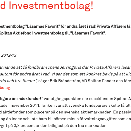
nd Investmentbolag!
stmentbolag ”Läsarnas Favorit” för andra året i rad!Privata Affärers lä
 Spiltan Aktiefond Investmentbolag till ”Läsarnas Favorit”.
kännande att få fondbranschens Jerringpris där Privata Affärers läsar
sutom för andra året i rad. Vi ser det som ett konkret bevis på att k
rda och bra fonder",
säger Erik Brändström, VD Spiltan Fonder och förv
bolag.
lligare än indexfonder!”
var utgångspunkten när succéfonden Spiltan A
de i november 2011. Tanken var att svenska fondsparare skulle få tillgån
nd aktiefonder som placerar på den svenska aktiemarknaden. En passiv
ng än index och inte bara bli börsen minus förvaltningsavgifter som en 
gift på 0,2 procent är den billigast på den fria marknaden.