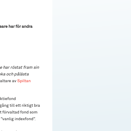
sare har för andra
e har röstat fram sin
loka och pålästa
altare av
Spiltan
ktiefond
g till ett riktigt bra
t förvaltad fond som
”vanlig indexfond”.