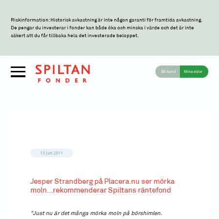
Riskinformation: Historisk avkastning är inte någon garanti för framtida avkastning.
De pengar du investerar i fonder kan både öka och minska i värde och det är inte
säkert att du får tillbaka hela det investerade beloppet.
Bli kund
Mina sidor
13 jun 2011
Jesper Strandberg på Placera.nu ser mörka
moln...rekommenderar Spiltans räntefond
"Just nu är det många mörka moln på börshimlen.