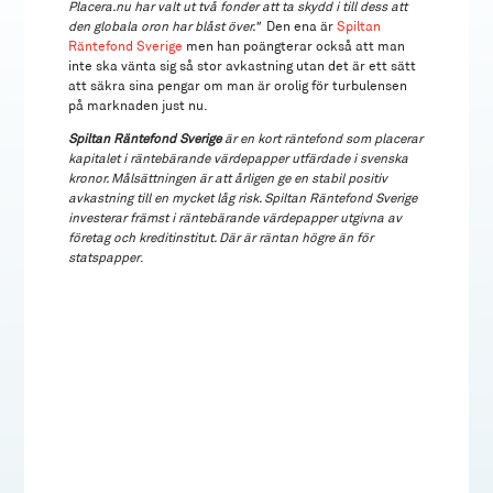
Placera.nu har valt ut två fonder att ta skydd i till dess att
den globala oron har blåst över."
Den ena är
Spiltan
Räntefond Sverige
men han poängterar också att man
inte ska vänta sig så stor avkastning utan det är ett sätt
att säkra sina pengar om man är orolig för turbulensen
på marknaden just nu.
Spiltan Räntefond Sverige
är en kort räntefond som placerar
kapitalet i räntebärande värdepapper utfärdade i svenska
kronor. Målsättningen är att årligen ge en stabil positiv
avkastning till en mycket låg risk. Spiltan Räntefond Sverige
investerar främst i räntebärande värdepapper utgivna av
företag och kreditinstitut. Där är räntan högre än för
statspapper
.