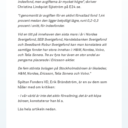
indexfond, men avgifterna är mycket högre",
skriver
Christina Lindqvist Sjöström på E24.se.
"I genomsnitt är avgiften för en aktivt förvaltad fond 1,44
procent medan den ligger betydligt lägre, runt 0,2-0,3
procent i snitt, för indexfonder.
Vid en titt på innehaven den sista mars i år i Nordea
Sverigefond, SEB Sverigefond, Handelsbanken Sverigefond
och Swedbank Robur Sverigefond kan man konstatera att
samtliga fonder har stora innehav i: H&M, Nordea, Volvo,
och Telia Sonera. Tre av fyra har även en stor andel av
pengarna placerade i Ericsson-aktier.
De fem största bolagen på Stockholmsbörsen är likaledes;
H&M, Nordea, Ericsson, Telia Sonera och Volvo."
Spiltan Fonders VD, Erik Brändström, är en av dem som
håller med om kritiken:
- I vår värld är inte det aktiv förvaltning, det är att köpa
börsen
, konstaterar han bl a.
Läs hela artikeln nedan.