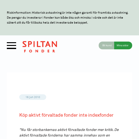
Riskinformation: Historisk avkastning är inte någon garanti för framtida avkastning.
De pengar du investerar i fonder kan både öka och minska i värde och det är inte
säkert att du får tillbaka hela det investerade beloppet.
Bli kund
Mina sidor
16 jun 2010
Köp aktivt förvaltade fonder inte indexfonder
"Nu får storbankernas aktivt förvaltade fonder mer kritik. De
aktivt förvaltade fonderna har samma innehav som en