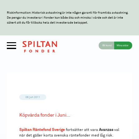
Riskinformation: Historisk avkastning är inte någon garanti för framtida avkastning.
De pengar du investerar i fonder kan både öka och minska i värde och det är inte
säkert att du får tillbaka hela det investerade beloppet.
Bli kund
Mina sidor
08 jun 2011
Köpvärda fonder i Juni...
Spiltan Räntefond Sverige
fortsätter att vara
Avanzas
val
när det gäller korta svenska räntefonder med låg risk.