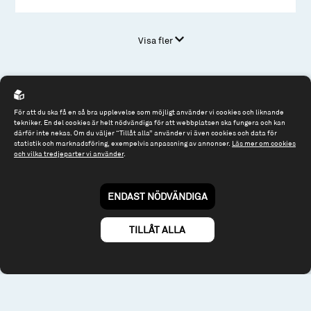
Visa fler
För att du ska få en så bra upplevelse som möjligt använder vi cookies och liknande
tekniker. En del cookies är helt nödvändiga för att webbplatsen ska fungera och kan
därför inte nekas. Om du väljer “Tillåt alla” använder vi även cookies och data för
statistik och marknadsföring, exempelvis anpassning av annonser.
Läs mer om cookies
Spiltan Fonder AB
och vilka tredjeparter vi använder
.
Riddargatan 17
114 57 Stockholm
ENDAST NÖDVÄNDIGA
Org.nr: 556614-2906
TILLÅT ALLA
Tel: 08 - 545 813 40
fonder@spiltanfonder.se
Om webbplatsen & cookies
Risk och rådgivning
Till spiltan.se