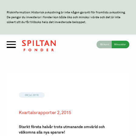
Riskinformation: Historisk avkastning är inte någon garanti för framtida avkastning.
De pengar du investerar i fonder kan både öka och minska i värde och det är inte
säkert att du får tillbaka hela det investerade beloppet.
Bli kund
Mina sidor
09 jul 2015
Kvartalsrapporter 2, 2015
Starkt första halvår trots utmanande omvärld och
välkomna alla nya sparare!