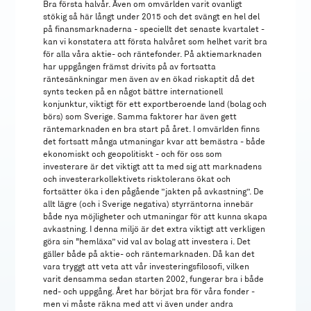
Bra första halvår. Även om omvärlden varit ovanligt
stökig så här långt under 2015 och det svängt en hel del
på finansmarknaderna - speciellt det senaste kvartalet -
kan vi konstatera att första halvåret som helhet varit bra
för alla våra aktie- och räntefonder. På aktiemarknaden
har uppgången främst drivits på av fortsatta
räntesänkningar men även av en ökad riskaptit då det
synts tecken på en något bättre internationell
konjunktur, viktigt för ett exportberoende land (bolag och
börs) som Sverige. Samma faktorer har även gett
räntemarknaden en bra start på året. I omvärlden finns
det fortsatt många utmaningar kvar att bemästra - både
ekonomiskt och geopolitiskt - och för oss som
investerare är det viktigt att ta med sig att marknadens
och investerarkollektivets risktolerans ökat och
fortsätter öka i den pågående ”jakten på avkastning”. De
allt lägre (och i Sverige negativa) styrräntorna innebär
både nya möjligheter och utmaningar för att kunna skapa
avkastning. I denna miljö är det extra viktigt att verkligen
göra sin "hemläxa” vid val av bolag att investera i. Det
gäller både på aktie- och räntemarknaden. Då kan det
vara tryggt att veta att vår investeringsfilosofi, vilken
varit densamma sedan starten 2002, fungerar bra i både
ned- och uppgång. Året har börjat bra för våra fonder -
men vi måste räkna med att vi även under andra