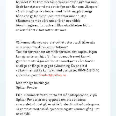
halvåret 2015 kommer få uppleva en ”svängig” marknad.
Stolt konstaterar vi att det är fler och fler som vill spara i
våra framgångsrika fonder med inriktning på Sverige
både vad gäller aktie- och räntemarknaden. Det
tillsammans med våra under åren uppnådda
förvaltningsresultat och erhållna utmärkelser bidrar
säkert till att vi fortsätter att växa.
Välkomna alla nya sparare och ett stort tack till er alla
som sparar med oss sedan tidigare!
Tack för förtroendet att vi får förvalta ditt kapital. Ingen
kan garantera något för framtiden, däremot kan vi
garantera att vi gör allt för att samtliga av våra fonder
skall ge en långsiktigt god avkastning. Du är alltid
välkommen att ta kontakt med oss på tel: 08-545 813 40
eller via e-post:
fonder@spiltan.se
.
Med vänliga hälsningar
Spiltan Fonder
PS 1
. Sommarlöftet? Starta ett månadssparande. Vi på
Spiltan Fonder är övertygande om att det bästa
sparandet när det gäller aktiefonder är att månadsspara.
Ta kontakt med oss så hjälper vi dig att komma igång. Det
är enkelt!