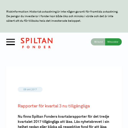
Riskinformation: Historisk avkastning är inte någon garanti för framtida avkastning.
De pengar du investerar i fonder kan både öka och minska i värde och det är inte
säkert att du får tillbaka hela det investerade beloppet.
Bli kund
Mina sidor
05 okt 2017
Rapporter för kvartal 3 nu tillgängliga
Nu finns Spiltan Fonders kvartalsrapporter för det tredje
kvartalet 2017 tillgängliga att läsa. Läs nyhetsbrevet i sin
helhet nedan eller klicka på respektive fond för att läsa