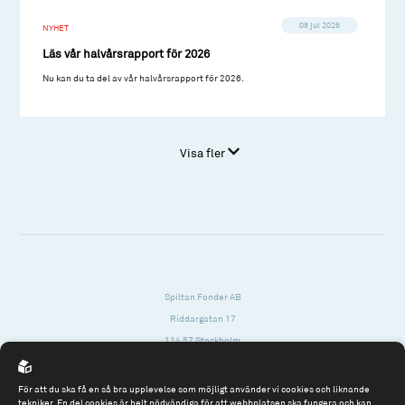
08 jul 2026
NYHET
Läs vår halvårsrapport för 2026
Nu kan du ta del av vår halvårsrapport för 2026.
Visa fler
Spiltan Fonder AB
Riddargatan 17
114 57 Stockholm
Org.nr: 556614-2906
För att du ska få en så bra upplevelse som möjligt använder vi cookies och liknande
Tel: 08 - 545 813 40
tekniker. En del cookies är helt nödvändiga för att webbplatsen ska fungera och kan