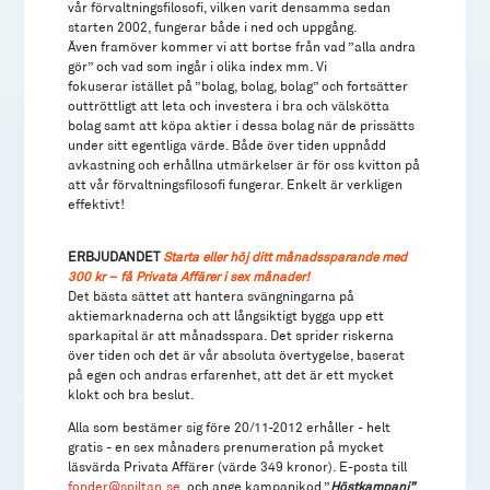
vår förvaltningsfilosofi, vilken varit densamma sedan
starten 2002, fungerar både i ned och uppgång.
Även framöver kommer vi att bortse från vad ”alla andra
gör” och vad som ingår i olika index mm. Vi
fokuserar istället på ”bolag, bolag, bolag” och fortsätter
outtröttligt att leta och investera i bra och välskötta
bolag samt att köpa aktier i dessa bolag när de prissätts
under sitt egentliga värde. Både över tiden uppnådd
avkastning och erhållna utmärkelser är för oss kvitton på
att vår förvaltningsfilosofi fungerar. Enkelt är verkligen
effektivt!
ERBJUDANDET
Starta eller höj ditt månadssparande med
300 kr – få Privata Affärer i sex månader!
Det bästa sättet att hantera svängningarna på
aktiemarknaderna och att långsiktigt bygga upp ett
sparkapital är att månadsspara. Det sprider riskerna
över tiden och det är vår absoluta övertygelse, baserat
på egen och andras erfarenhet, att det är ett mycket
klokt och bra beslut.
Alla som bestämer sig före 20/11-2012 erhåller - helt
gratis - en sex månaders prenumeration på mycket
läsvärda Privata Affärer (värde 349 kronor). E-posta till
fonder@spiltan.se
och ange kampanjkod ”
Höstkampanj”