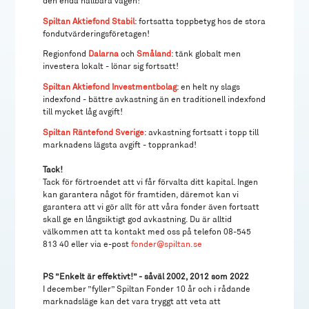
den enda hållbara vägen!
Spiltan Aktiefond Stabil
: fortsatta toppbetyg hos de stora
fondutvärderingsföretagen!
Regionfond
Dalarna
och
Småland
: tänk globalt men
investera lokalt - lönar sig fortsatt!
Spiltan Aktiefond Investmentbolag
: en helt ny slags
indexfond - bättre avkastning än en traditionell indexfond
till mycket låg avgift!
Spiltan Räntefond Sverige
: avkastning fortsatt i topp till
marknadens lägsta avgift - topprankad!
Tack!
Tack för förtroendet att vi får förvalta ditt kapital. Ingen
kan garantera något för framtiden, däremot kan vi
garantera att vi gör allt för att våra fonder även fortsatt
skall ge en långsiktigt god avkastning. Du är alltid
välkommen att ta kontakt med oss på telefon 08-545
813 40 eller via e-post
fonder@spiltan.se
PS ”Enkelt är effektivt!” - såväl 2002, 2012 som 2022
I december ”fyller” Spiltan Fonder 10 år och i rådande
marknadsläge kan det vara tryggt att veta att