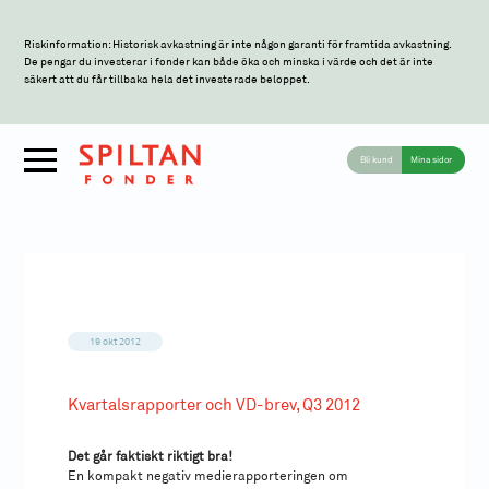
Riskinformation: Historisk avkastning är inte någon garanti för framtida avkastning.
De pengar du investerar i fonder kan både öka och minska i värde och det är inte
säkert att du får tillbaka hela det investerade beloppet.
Bli kund
Mina sidor
19 okt 2012
Kvartalsrapporter och VD-brev, Q3 2012
Det går faktiskt riktigt bra!
En kompakt negativ medierapporteringen om