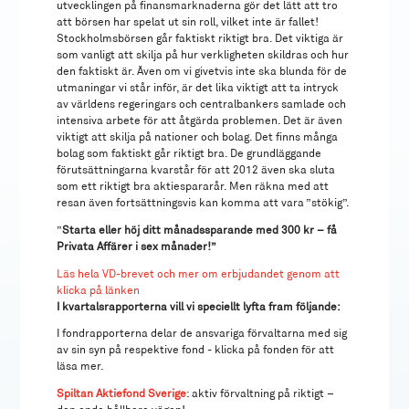
utvecklingen på finansmarknaderna gör det lätt att tro
att börsen har spelat ut sin roll, vilket inte är fallet!
Stockholmsbörsen går faktiskt riktigt bra. Det viktiga är
som vanligt att skilja på hur verkligheten skildras och hur
den faktiskt är. Även om vi givetvis inte ska blunda för de
utmaningar vi står inför, är det lika viktigt att ta intryck
av världens regeringars och centralbankers samlade och
intensiva arbete för att åtgärda problemen. Det är även
viktigt att skilja på nationer och bolag. Det finns många
bolag som faktiskt går riktigt bra. De grundläggande
förutsättningarna kvarstår för att 2012 även ska sluta
som ett riktigt bra aktiespararår. Men räkna med att
resan även fortsättningsvis kan komma att vara ”stökig”.
”
Starta eller höj ditt månadssparande med 300 kr – få
Privata Affärer i sex månader!”
Läs hela VD-brevet och mer om erbjudandet genom att
klicka på länken
I kvartalsrapporterna vill vi speciellt lyfta fram följande:
I fondrapporterna delar de ansvariga förvaltarna med sig
av sin syn på respektive fond - klicka på fonden för att
läsa mer.
Spiltan Aktiefond Sverige
: aktiv förvaltning på riktigt –