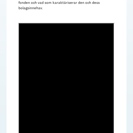
fonden och vad som karaktäriserar den och dess
bolagsinnehav.