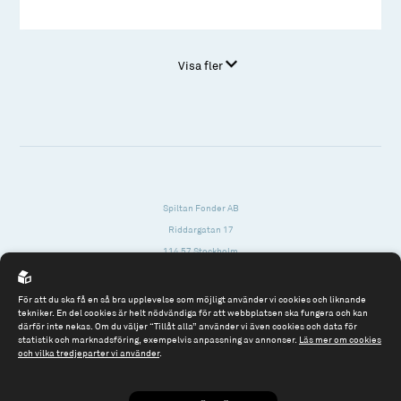
Visa fler
Spiltan Fonder AB
Riddargatan 17
114 57 Stockholm
Org.nr: 556614-2906
För att du ska få en så bra upplevelse som möjligt använder vi cookies och liknande
Tel: 08 - 545 813 40
tekniker. En del cookies är helt nödvändiga för att webbplatsen ska fungera och kan
därför inte nekas. Om du väljer “Tillåt alla” använder vi även cookies och data för
fonder@spiltanfonder.se
statistik och marknadsföring, exempelvis anpassning av annonser.
Läs mer om cookies
och vilka tredjeparter vi använder
.
Om webbplatsen & cookies
Risk och rådgivning