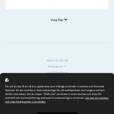
Visa fler
Spiltan Fonder AB
Riddargatan 17
114 57 Stockholm
Org.nr: 556614-2906
För att du ska få en så bra upplevelse som möjligt använder vi cookies och liknande
Tel: 08 - 545 813 40
tekniker. En del cookies är helt nödvändiga för att webbplatsen ska fungera och kan
därför inte nekas. Om du väljer “Tillåt alla” använder vi även cookies och data för
fonder@spiltanfonder.se
statistik och marknadsföring, exempelvis anpassning av annonser.
Läs mer om cookies
och vilka tredjeparter vi använder
.
Om webbplatsen & cookies
Risk och rådgivning