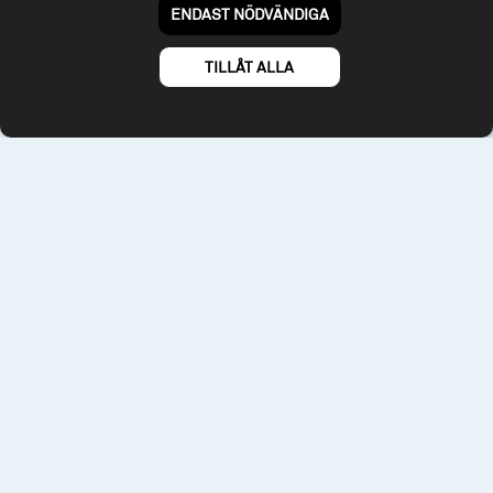
Till spiltan.se
ENDAST NÖDVÄNDIGA
© 2026 - Spiltan Fonder AB
By
Sphinxly
TILLÅT ALLA