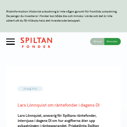
Riskinformation: Historisk avkastning är inte någon garanti för framtida avkastning.
De pengar du investerar i fonder kan både öka och minska i värde och det är inte
säkert att du får tillbaka hela det investerade beloppet.
Bli kund
Mina sidor
20 aug 2014
Lars Lönnquist om räntefonder i dagens DI
Lars Lönnquist, ansvarig för Spiltans räntefonder,
intervjuas i dagens DI om hur avgifterna äter upp
avkastningen i räntesparandet. Prisbelönta Spiltan