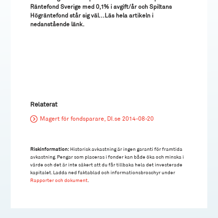
Räntefond Sverige med 0,1% i avgift/år och Spiltans
Högräntefond står sig väl...Läs hela artikeln i
nedanstående länk.
Relaterat
Magert för fondsparare, DI.se 2014-08-20
Riskinformation:
Historisk avkastning är ingen garanti för framtida
avkastning. Pengar som placeras i fonder kan både öka och minska i
värde och det är inte säkert att du får tillbaka hela det investerade
kapitalet. Ladda ned faktablad och informationsbroschyr under
Rapporter och dokument
.