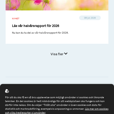
08 jul 2026
NYHET
Läs vår halvårsrapport för 2026
Nu kan du ta del av vår halvårsrapport för 2026.
Visa fler
Spiltan Fonder AB
För att du ska få en så bra upplevelse som möjligt använder vi cookies och liknande
Riddargatan 17
tekniker. En del cookies är helt nödvändiga för att webbplatsen ska fungera och kan
därför inte nekas. Om du väljer “Tillåt alla” använder vi även cookies och data för
114 57 Stockholm
statistik och marknadsföring, exempelvis anpassning av annonser.
Läs mer om cookies
och vilka tredjeparter vi använder
.
Org.nr: 556614-2906