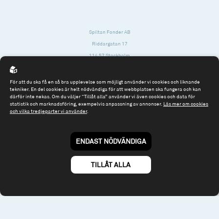
Spiltan Fonder AB
Riddargatan 17
114 57 Stockholm
Org.nr: 556614-2906
För att du ska få en så bra upplevelse som möjligt använder vi cookies och liknande
Tel: 08 - 545 813 40
tekniker. En del cookies är helt nödvändiga för att webbplatsen ska fungera och kan
därför inte nekas. Om du väljer “Tillåt alla” använder vi även cookies och data för
fonder@spiltanfonder.se
statistik och marknadsföring, exempelvis anpassning av annonser.
Läs mer om cookies
och vilka tredjeparter vi använder
.
Om webbplatsen & cookies
Risk och rådgivning
Till spiltan.se
ENDAST NÖDVÄNDIGA
© 2026 - Spiltan Fonder AB
By
Sphinxly
TILLÅT ALLA