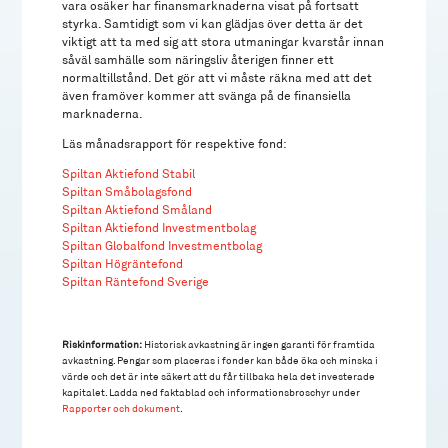
vara osäker har finansmarknaderna visat på fortsatt
styrka. Samtidigt som vi kan glädjas över detta är det
viktigt att ta med sig att stora utmaningar kvarstår innan
såväl samhälle som näringsliv återigen finner ett
normaltillstånd. Det gör att vi måste räkna med att det
även framöver kommer att svänga på de finansiella
marknaderna.
Läs månadsrapport för respektive fond:
Spiltan Aktiefond Stabil
Spiltan Småbolagsfond
Spiltan Aktiefond Småland
Spiltan Aktiefond Investmentbolag
Spiltan Globalfond Investmentbolag
Spiltan Högräntefond
Spiltan Räntefond Sverige
Riskinformation:
Historisk avkastning är ingen garanti för framtida
avkastning. Pengar som placeras i fonder kan både öka och minska i
värde och det är inte säkert att du får tillbaka hela det investerade
kapitalet. Ladda ned faktablad och informationsbroschyr under
Rapporter och dokument
.