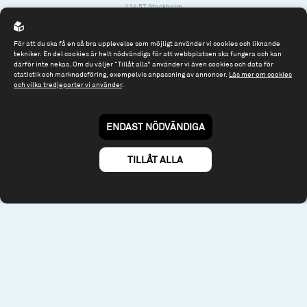
114 57 Stockholm
Org.nr: 556614-2906
För att du ska få en så bra upplevelse som möjligt använder vi cookies och liknande
Tel: 08 - 545 813 40
tekniker. En del cookies är helt nödvändiga för att webbplatsen ska fungera och kan
därför inte nekas. Om du väljer “Tillåt alla” använder vi även cookies och data för
fonder@spiltanfonder.se
statistik och marknadsföring, exempelvis anpassning av annonser.
Läs mer om cookies
och vilka tredjeparter vi använder
.
Om webbplatsen & cookies
Risk och rådgivning
Till spiltan.se
ENDAST NÖDVÄNDIGA
© 2026 - Spiltan Fonder AB
By
Sphinxly
TILLÅT ALLA