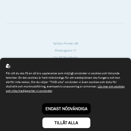
Spiltan Fonder AB
Riddargatan 17
114 57 Stockholm
Org.nr: 556614-2906
För att du ska få en så bra upplevelse som möjligt använder vi cookies och liknande
Tel: 08 - 545 813 40
tekniker. En del cookies är helt nödvändiga för att webbplatsen ska fungera och kan
därför inte nekas. Om du väljer “Tillåt alla” använder vi även cookies och data för
fonder@spiltanfonder.se
statistik och marknadsföring, exempelvis anpassning av annonser.
Läs mer om cookies
och vilka tredjeparter vi använder
.
Om webbplatsen & cookies
Risk och rådgivning
Till spiltan.se
ENDAST NÖDVÄNDIGA
© 2026 - Spiltan Fonder AB
By
Sphinxly
TILLÅT ALLA