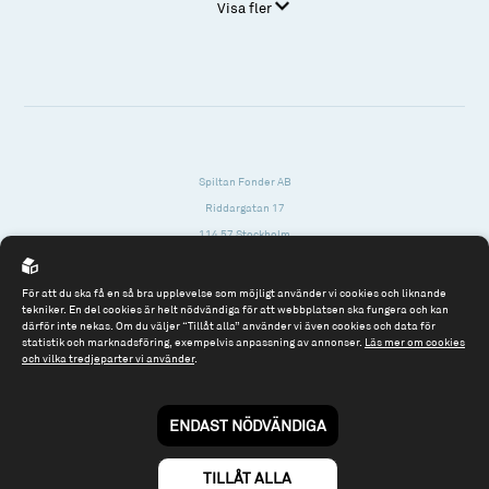
Visa fler
Spiltan Fonder AB
Riddargatan 17
114 57 Stockholm
Org.nr: 556614-2906
För att du ska få en så bra upplevelse som möjligt använder vi cookies och liknande
Tel: 08 - 545 813 40
tekniker. En del cookies är helt nödvändiga för att webbplatsen ska fungera och kan
därför inte nekas. Om du väljer “Tillåt alla” använder vi även cookies och data för
fonder@spiltanfonder.se
statistik och marknadsföring, exempelvis anpassning av annonser.
Läs mer om cookies
och vilka tredjeparter vi använder
.
Om webbplatsen & cookies
Risk och rådgivning
Till spiltan.se
ENDAST NÖDVÄNDIGA
© 2026 - Spiltan Fonder AB
By
Sphinxly
TILLÅT ALLA