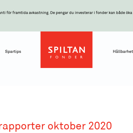
nti för framtida avkastning. De pengar du investerar i fonder kan både öka o
Spartips
Hållbarhet
apporter oktober 2020