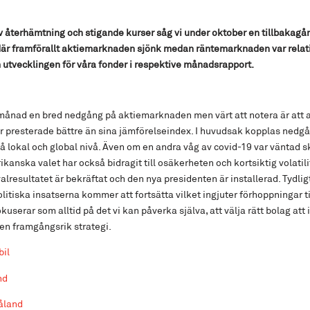
v återhämtning och stigande kurser såg vi under oktober en tillbakagå
är framförallt aktiemarknaden sjönk medan räntemarknaden var relati
utvecklingen för våra fonder i respektive månadsrapport.
månad en bred nedgång på aktiemarknaden men värt att notera är att al
r presterade bättre än sina jämförelseindex. I huvudsak kopplas nedgå
å lokal och global nivå. Även om en andra våg av covid-19 var väntad s
anska valet har också bidragit till osäkerheten och kortsiktig volatili
a valresultatet är bekräftat och den nya presidenten är installerad. Tydli
itiska insatserna kommer att fortsätta vilket ingjuter förhoppningar ti
userar som alltid på det vi kan påverka själva, att välja rätt bolag att i
a en framgångsrik strategi.
bil
nd
åland