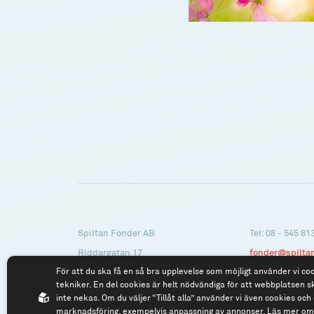
Spiltan Fonder AB
Tel: 08 - 545 81
Riddargatan 17
fonder@spilta
För att du ska få en så bra upplevelse som möjligt använder vi co
114 57 Stockholm
tekniker. En del cookies är helt nödvändiga för att webbplatsen s
Org.nr: 556614-2906
inte nekas. Om du väljer “Tillåt alla” använder vi även cookies och 
marknadsföring, exempelvis anpassning av annonser.
Läs mer om 