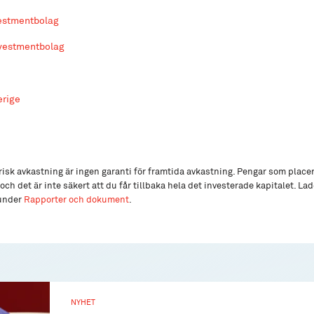
vestmentbolag
nvestmentbolag
erige
isk avkastning är ingen garanti för framtida avkastning. Pengar som place
och det är inte säkert att du får tillbaka hela det investerade kapitalet. L
 under
Rapporter och dokument
.
NYHET