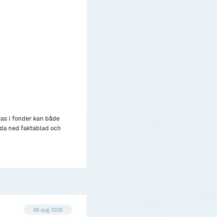
ras i fonder kan både
adda ned faktablad och
06 aug 2026