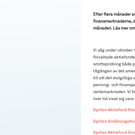
Efter flera månader a
finansmarknaderna, d
månaden. Läs mer om 
Vi såg under oktober 
förvaltade aktiefonde
smittspridning både p
Utgången av det amerik
till att det slutgiltig
penning- och finanspol
räntemarknaden. Vi fok
över tid visat sig var
Spiltan Aktiefond Sta
Spiltan Småbolagsfo
Spiltan Aktiefond Sm