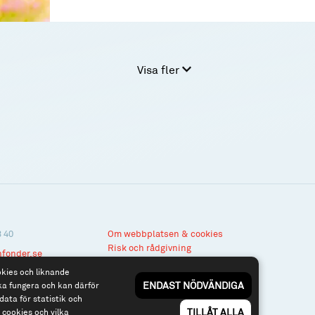
Visa fler
3 40
Om webbplatsen & cookies
Risk och rådgivning
nfonder.se
Till spiltan.se
okies och liknande
ENDAST NÖDVÄNDIGA
ka fungera och kan därför
data för statistik och
TILLÅT ALLA
cookies och vilka