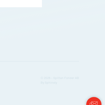
© 2026 - Spiltan Fonder AB
By
Sphinxly