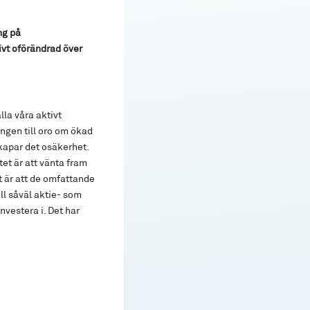
ng på
vt oförändrad över
la våra aktivt
ngen till oro om ökad
kapar det osäkerhet.
tet är att vänta fram
gt är att de omfattande
ll såväl aktie- som
nvestera i. Det har