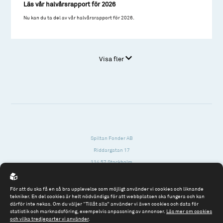
Läs vår halvårsrapport för 2026
Nu kan du ta del av vår halvårsrapport för 2026.
Visa fler
Spiltan Fonder AB
Riddargatan 17
114 57 Stockholm
Org.nr: 556614-2906
För att du ska få en så bra upplevelse som möjligt använder vi cookies och liknande
Tel: 08 - 545 813 40
tekniker. En del cookies är helt nödvändiga för att webbplatsen ska fungera och kan
därför inte nekas. Om du väljer “Tillåt alla” använder vi även cookies och data för
fonder@spiltanfonder.se
statistik och marknadsföring, exempelvis anpassning av annonser.
Läs mer om cookies
och vilka tredjeparter vi använder
.