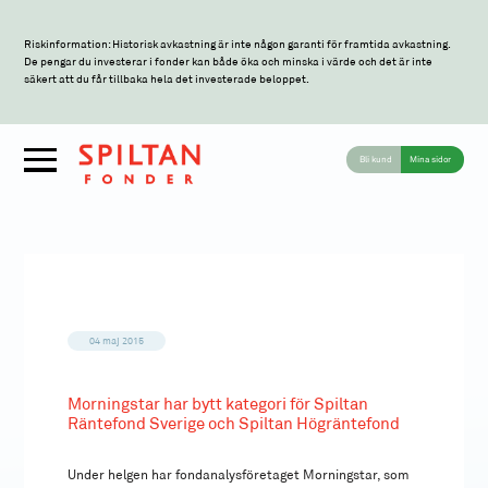
Riskinformation: Historisk avkastning är inte någon garanti för framtida avkastning.
De pengar du investerar i fonder kan både öka och minska i värde och det är inte
säkert att du får tillbaka hela det investerade beloppet.
Bli kund
Mina sidor
04 maj 2015
Morningstar har bytt kategori för Spiltan
Räntefond Sverige och Spiltan Högräntefond
Under helgen har fondanalysföretaget Morningstar, som