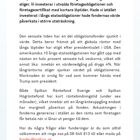
stiger. Vi investerar i utvalda företagsobligationer och
företagscertifikat med kortare löptider. Hade vi istället
investerat i långa statsobligationer hade fondernas värde
påverkats i större utsträckning.
Den senaste tiden har en del obligationsfonder sjunkit i
värde. Detta beror främst på att globala räntor med
långa löptider har stigit efter presidentvalet i USA. Den
amerikanska 10 åriga statsobligationen har gått upp med
nästan en halv procent senaste två veckorna, vilket allt
annat lika innebär en värdenedgång på dryga 4%. När
långräntorna stiger sjunker värdet på obligationerna.
Marknaden är orolig för vad som kommer hända med
Trump som president.
Både Spiltan Räntefond Sverige och Spiltan
Högräntefond har kort räntebindningstid (under sex
månader), vilket innebär att en långränteuppgång endast
har marginell påverkan på fonden. Avkastningen i
fonderna genereras i stället av den ränta som företagen
får betala när vi lånar ut pengar till dem.
Har du några frågor eller funderingar är du som alltid
välkommen att ringa oss på 08-545 813 40 eller maila på
fonder@spiltan.se
.