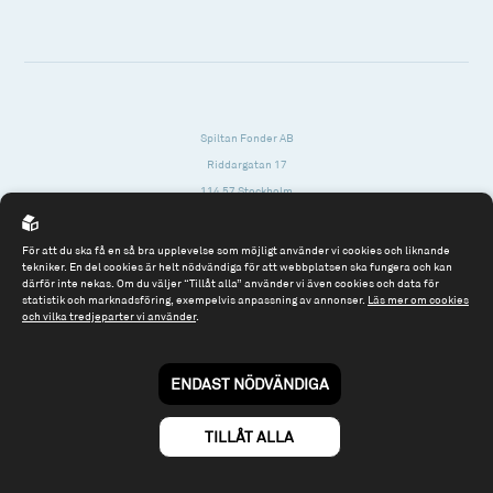
Spiltan Fonder AB
Riddargatan 17
114 57 Stockholm
Org.nr: 556614-2906
För att du ska få en så bra upplevelse som möjligt använder vi cookies och liknande
Tel: 08 - 545 813 40
tekniker. En del cookies är helt nödvändiga för att webbplatsen ska fungera och kan
därför inte nekas. Om du väljer “Tillåt alla” använder vi även cookies och data för
fonder@spiltanfonder.se
statistik och marknadsföring, exempelvis anpassning av annonser.
Läs mer om cookies
och vilka tredjeparter vi använder
.
Om webbplatsen & cookies
Risk och rådgivning
Till spiltan.se
ENDAST NÖDVÄNDIGA
© 2026 - Spiltan Fonder AB
By
Sphinxly
TILLÅT ALLA