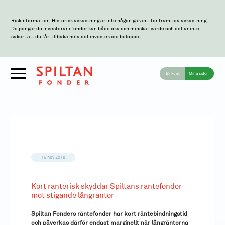
Riskinformation: Historisk avkastning är inte någon garanti för framtida avkastning.
De pengar du investerar i fonder kan både öka och minska i värde och det är inte
säkert att du får tillbaka hela det investerade beloppet.
Bli kund
Mina sidor
15 nov 2016
Kort ränterisk skyddar Spiltans räntefonder
mot stigande långräntor
Spiltan Fonders räntefonder har kort räntebindningstid
och påverkas därför endast marginellt när långräntorna