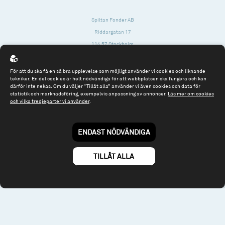
Spiltan Fonder AB
Riddargatan 17
114 57 Stockholm
Org.nr: 556614-2906
För att du ska få en så bra upplevelse som möjligt använder vi cookies och liknande
Tel: 08 - 545 813 40
tekniker. En del cookies är helt nödvändiga för att webbplatsen ska fungera och kan
därför inte nekas. Om du väljer “Tillåt alla” använder vi även cookies och data för
fonder@spiltanfonder.se
statistik och marknadsföring, exempelvis anpassning av annonser.
Läs mer om cookies
och vilka tredjeparter vi använder
.
Om webbplatsen & cookies
Risk och rådgivning
Till spiltan.se
ENDAST NÖDVÄNDIGA
© 2026 - Spiltan Fonder AB
By
Sphinxly
TILLÅT ALLA