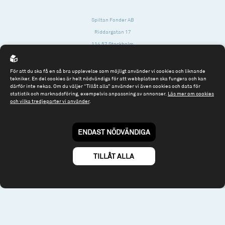
Spiltan Fonder AB
Riddargatan 17
114 57 Stockholm
Org.nr: 556614-2906
För att du ska få en så bra upplevelse som möjligt använder vi cookies och liknande
Tel: 08 - 545 813 40
tekniker. En del cookies är helt nödvändiga för att webbplatsen ska fungera och kan
därför inte nekas. Om du väljer “Tillåt alla” använder vi även cookies och data för
fonder@spiltanfonder.se
statistik och marknadsföring, exempelvis anpassning av annonser.
Läs mer om cookies
och vilka tredjeparter vi använder
.
Om webbplatsen & cookies
Risk och rådgivning
Till spiltan.se
ENDAST NÖDVÄNDIGA
© 2026 - Spiltan Fonder AB
By
Sphinxly
TILLÅT ALLA