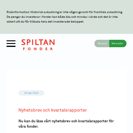
Riskinformation: Historisk avkastning är inte någon garanti för framtida avkastning.
De pengar du investerar i fonder kan både öka och minska i värde och det är inte
säkert att du får tillbaka hela det investerade beloppet.
Bli kund
Mina sidor
03 apr 2020
Nyhetsbrev och kvartalsrapporter
Nu kan du läsa vårt nyhetsbrev och kvartalsrapporter för
våra fonder.