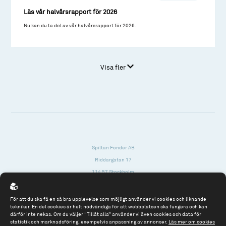
Läs vår halvårsrapport för 2026
Nu kan du ta del av vår halvårsrapport för 2026.
Visa fler
Spiltan Fonder AB
Riddargatan 17
114 57 Stockholm
Org.nr: 556614-2906
För att du ska få en så bra upplevelse som möjligt använder vi cookies och liknande
Tel: 08 - 545 813 40
tekniker. En del cookies är helt nödvändiga för att webbplatsen ska fungera och kan
därför inte nekas. Om du väljer “Tillåt alla” använder vi även cookies och data för
fonder@spiltanfonder.se
statistik och marknadsföring, exempelvis anpassning av annonser.
Läs mer om cookies