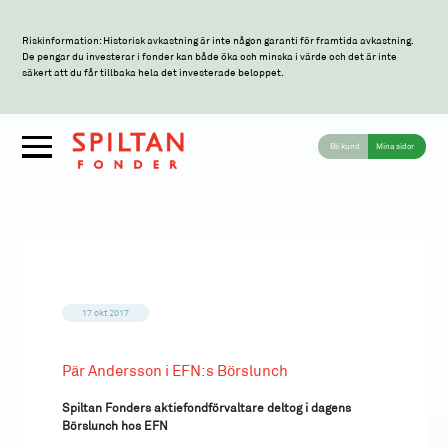
Riskinformation: Historisk avkastning är inte någon garanti för framtida avkastning.
De pengar du investerar i fonder kan både öka och minska i värde och det är inte
säkert att du får tillbaka hela det investerade beloppet.
Bli kund
Mina sidor
17 okt 2017
Pär Andersson i EFN:s Börslunch
Spiltan Fonders aktiefondförvaltare deltog i dagens
Börslunch hos EFN