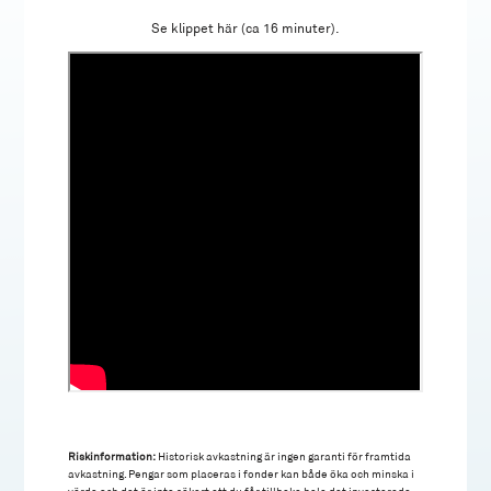
Se klippet här (ca 16 minuter).
Riskinformation:
Historisk avkastning är ingen garanti för framtida
avkastning. Pengar som placeras i fonder kan både öka och minska i
värde och det är inte säkert att du får tillbaka hela det investerade