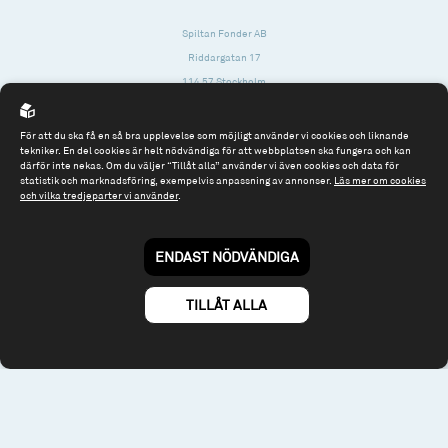
Spiltan Fonder AB
Riddargatan 17
114 57 Stockholm
Org.nr: 556614-2906
För att du ska få en så bra upplevelse som möjligt använder vi cookies och liknande
Tel: 08 - 545 813 40
tekniker. En del cookies är helt nödvändiga för att webbplatsen ska fungera och kan
därför inte nekas. Om du väljer “Tillåt alla” använder vi även cookies och data för
fonder@spiltanfonder.se
statistik och marknadsföring, exempelvis anpassning av annonser.
Läs mer om cookies
och vilka tredjeparter vi använder
.
Om webbplatsen & cookies
Risk och rådgivning
Till spiltan.se
ENDAST NÖDVÄNDIGA
© 2026 - Spiltan Fonder AB
By
Sphinxly
TILLÅT ALLA