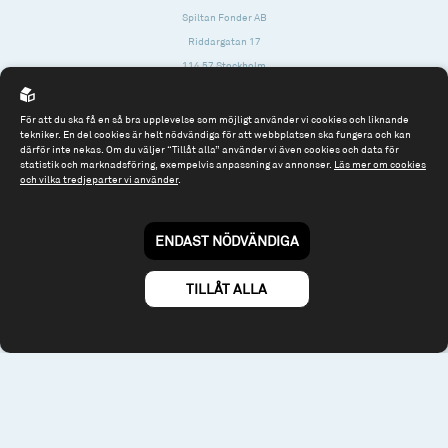
Spiltan Fonder AB
Riddargatan 17
114 57 Stockholm
Org.nr: 556614-2906
För att du ska få en så bra upplevelse som möjligt använder vi cookies och liknande
Tel: 08 - 545 813 40
tekniker. En del cookies är helt nödvändiga för att webbplatsen ska fungera och kan
därför inte nekas. Om du väljer “Tillåt alla” använder vi även cookies och data för
fonder@spiltanfonder.se
statistik och marknadsföring, exempelvis anpassning av annonser.
Läs mer om cookies
och vilka tredjeparter vi använder
.
Om webbplatsen & cookies
Risk och rådgivning
Till spiltan.se
ENDAST NÖDVÄNDIGA
© 2026 - Spiltan Fonder AB
By
Sphinxly
TILLÅT ALLA