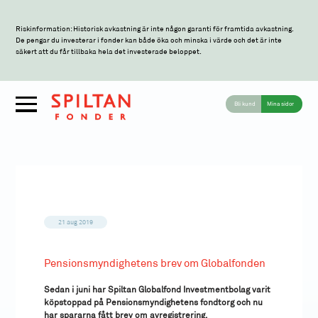
Riskinformation: Historisk avkastning är inte någon garanti för framtida avkastning.
De pengar du investerar i fonder kan både öka och minska i värde och det är inte
säkert att du får tillbaka hela det investerade beloppet.
Bli kund
Mina sidor
21 aug 2019
Pensionsmyndighetens brev om Globalfonden
Sedan i juni har Spiltan Globalfond Investmentbolag varit
köpstoppad på Pensionsmyndighetens fondtorg och nu
har spararna fått brev om avregistrering.