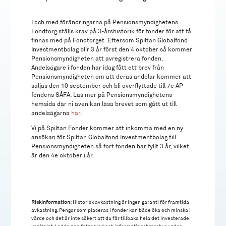
I och med förändringarna på Pensionsmyndighetens
Fondtorg ställs krav på 3-årshistorik för fonder för att få
finnas med på Fondtorget. Eftersom Spiltan Globalfond
Investmentbolag blir 3 år först den 4 oktober så kommer
Pensionsmyndigheten att avregistrera fonden.
Andelsägare i fonden har idag fått ett brev från
Pensionsmyndigheten om att deras andelar kommer att
säljas den 10 september och bli överflyttade till 7e AP-
fondens SÅFA. Läs mer på Pensionsmyndighetens
hemsida där ni även kan läsa brevet som gått ut till
andelsägarna
här
.
Vi på Spiltan Fonder kommer att inkomma med en ny
ansökan för Spiltan Globalfond Investmentbolag till
Pensionsmyndigheten så fort fonden har fyllt 3 år, vilket
är den 4e oktober i år.
Riskinformation:
Historisk avkastning är ingen garanti för framtida
avkastning. Pengar som placeras i fonder kan både öka och minska i
värde och det är inte säkert att du får tillbaka hela det investerade
kapitalet. Ladda ned faktablad och informationsbroschyr under