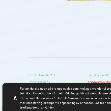
Spiltan Fonder AB
Tel: 08 - 545 81
Riddargatan 17
fonder@spilta
För att du ska få en så bra upplevelse som möjligt använder vi co
114 57 Stockholm
tekniker. En del cookies är helt nödvändiga för att webbplatsen s
Org.nr: 556614-2906
inte nekas. Om du väljer “Tillåt alla” använder vi även cookies och 
marknadsföring, exempelvis anpassning av annonser.
Läs mer om 
tredjeparter vi använder
.