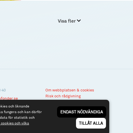
Visa fler
3 40
Om webbplatsen & cookies
Risk och rådgivning
nfonder.se
Till spiltan.se
okies och liknande
ENDAST NÖDVÄNDIGA
ka fungera och kan därför
data för statistik och
TILLÅT ALLA
cookies och vilka