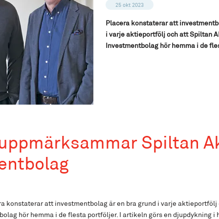
25 okt 2023
Placera konstaterar att investmentb
i varje aktieportfölj och att Spiltan 
Investmentbolag hör hemma i de flest
 uppmärksammar Spiltan Ak
entbolag
 konstaterar att investmentbolag är en bra grund i varje aktieportfölj 
lag hör hemma i de flesta portföljer. I artikeln görs en djupdykning i 