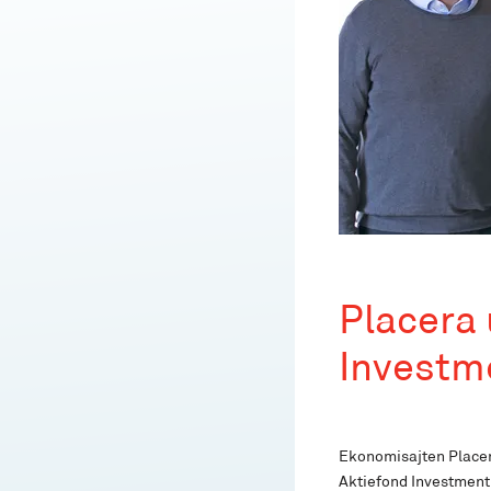
Placera
Investm
Ekonomisajten Placera
Aktiefond Investmentbo