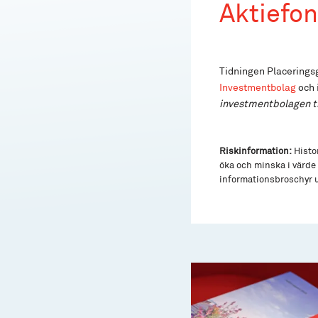
Aktiefo
Tidningen Placeringsg
Investmentbolag
och 
investmentbolagen til
Riskinformation:
Histor
öka och minska i värde 
informationsbroschyr