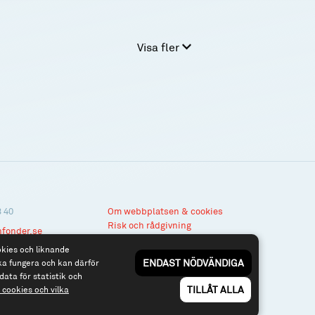
Visa fler
3 40
Om webbplatsen & cookies
Risk och rådgivning
nfonder.se
Till spiltan.se
okies och liknande
ENDAST NÖDVÄNDIGA
ka fungera och kan därför
data för statistik och
TILLÅT ALLA
cookies och vilka