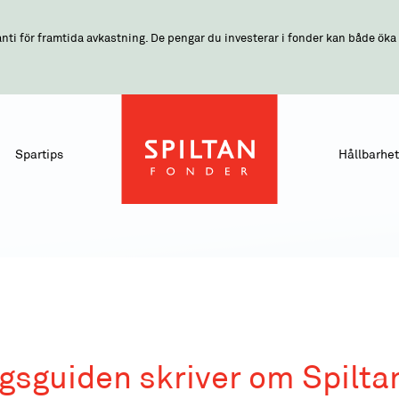
nti för framtida avkastning. De pengar du investerar i fonder kan både öka o
Spartips
Hållbarhet
gsguiden skriver om Spilta