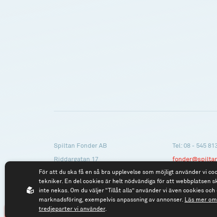
Spiltan Fonder AB
Tel: 08 - 545 81
Riddargatan 17
fonder@spilta
För att du ska få en så bra upplevelse som möjligt använder vi co
114 57 Stockholm
tekniker. En del cookies är helt nödvändiga för att webbplatsen s
Org.nr: 556614-2906
inte nekas. Om du väljer “Tillåt alla” använder vi även cookies och 
marknadsföring, exempelvis anpassning av annonser.
Läs mer om 
tredjeparter vi använder
.