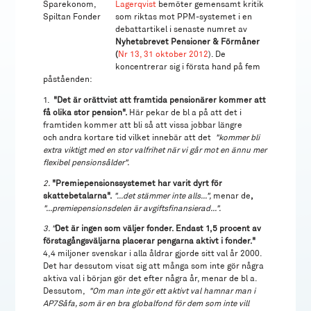
Lagerqvist
bemöter gemensamt kritik
som riktas mot PPM-systemet i en
debattartikel i senaste numret av
Nyhetsbrevet Pensioner & Förmåner
(
Nr 13, 31 oktober 2012
). De
koncentrerar sig i första hand på fem
påståenden:
1.
"Det är orättvist att framtida pensionärer kommer att
få olika stor pension".
Här pekar de bl a på att det i
framtiden kommer att bli så att vissa jobbar längre
och andra kortare tid vilket innebär att det
"kommer bli
extra viktigt med en stor valfrihet när vi går mot en ännu mer
flexibel pensionsålder".
2.
"Premiepensionssystemet har varit dyrt för
skattebetalarna".
"...det stämmer inte alls...",
menar de
,
"...premiepensionsdelen är avgiftsfinansierad...".
3. "
Det är ingen som väljer fonder. Endast 1,5 procent av
förstagångsväljarna placerar pengarna aktivt i fonder."
4,4 miljoner svenskar i alla åldrar gjorde sitt val år 2000.
Det har dessutom visat sig att många som inte gör några
aktiva val i början gör det efter några år, menar de bl a.
Dessutom,
"Om man inte gör ett aktivt val hamnar man i
AP7Såfa, som är en bra globalfond för dem som inte vill