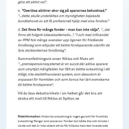
göra ett aktivt val".
4.
"Oseriösa aktörer skor sig på spararnas bekostnad."
"...detta skulle underlättas om myndigheten bejakade
kundbehovet av att få profesionell hjälp med sina fondval."
5.
Det finns för många fonder - man kan inte välja".
"...det
finns ett fullgott ickevalsalternativ...". "I och med införandet
av PPM fick många svenskar upp ögonen för fristående
fondbolag som erbjuder ett bättre fondsparande utanför de
fyra storbankernas fondbolag".
Sammanfattningsvis anser Niklas och Mats att
"...premiepensionssystemet är en succé där aktiva sparare
som utnyttjat mångfalden har fått en bättre avkastning i ett
billigt, inte skattefinansierat system, som dessutom är
anpassat för framtiden och som bonus har lärt svenskarna
bli bättre fondsparare".
Vill du läsa debattartikeln i sin helhet går det bra att
skicka ett mail till Niklas at Spiltan.se
Riskinformation:
Historisk avkastning är ingen garanti för framtida
avkastning. Pengar som placeras i fonder kan både öka och minska i
värde och det är inte säkert att du får tillbaka hela det investerade