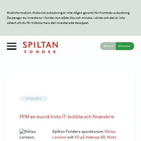
Riskinformation: Historisk avkastning är inte någon garanti för framtida avkastning.
De pengar du investerar i fonder kan både öka och minska i värde och det är inte
säkert att du får tillbaka hela det investerade beloppet.
Bli kund
Mina sidor
07 nov 2012
PPM en succé trots IT-bubbla och finanskris
Spiltan Fonders sparekonom
Niklas
Larsson
och
VD på Indecap AB, Mats