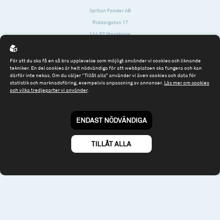
Spiltan Fonder AB
Riddargatan 17
114 57 Stockholm
Org.nr: 556614-2906
För att du ska få en så bra upplevelse som möjligt använder vi cookies och liknande
Tel: 08 - 545 813 40
tekniker. En del cookies är helt nödvändiga för att webbplatsen ska fungera och kan
därför inte nekas. Om du väljer “Tillåt alla” använder vi även cookies och data för
fonder@spiltanfonder.se
statistik och marknadsföring, exempelvis anpassning av annonser.
Läs mer om cookies
och vilka tredjeparter vi använder
.
Om webbplatsen & cookies
Risk och rådgivning
Till spiltan.se
ENDAST NÖDVÄNDIGA
© 2026 - Spiltan Fonder AB
By
Sphinxly
TILLÅT ALLA