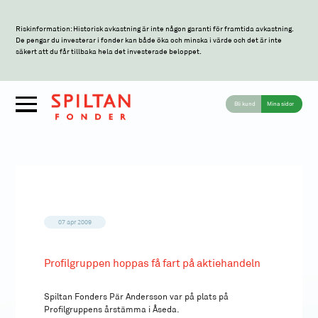
Riskinformation: Historisk avkastning är inte någon garanti för framtida avkastning.
De pengar du investerar i fonder kan både öka och minska i värde och det är inte
säkert att du får tillbaka hela det investerade beloppet.
Bli kund
Mina sidor
07 apr 2009
Profilgruppen hoppas få fart på aktiehandeln
Spiltan Fonders Pär Andersson var på plats på
Profilgruppens årstämma i Åseda.