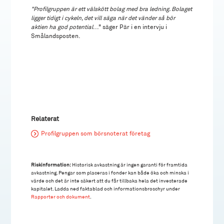
"Profilgruppen är ett välskött bolag med bra ledning. Bolaget
ligger tidigt i cykeln, det vill säga när det vänder så bör
aktien ha god potential
..." säger Pär i en intervju i
Smålandsposten.
Relaterat
Profilgruppen som börsnoterat företag
Riskinformation:
Historisk avkastning är ingen garanti för framtida
avkastning. Pengar som placeras i fonder kan både öka och minska i
värde och det är inte säkert att du får tillbaka hela det investerade
kapitalet. Ladda ned faktablad och informationsbroschyr under
Rapporter och dokument
.