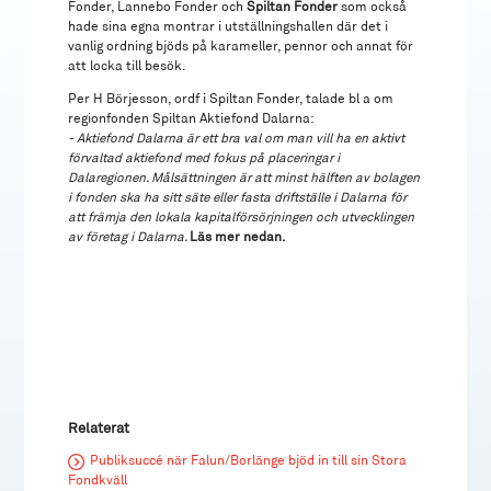
Fonder, Lannebo Fonder och
Spiltan Fonder
som också
hade sina egna montrar i utställningshallen där det i
vanlig ordning bjöds på karameller, pennor och annat för
att locka till besök.
Per H Börjesson, ordf i Spiltan Fonder, talade bl a om
regionfonden Spiltan Aktiefond Dalarna:
- Aktiefond Dalarna är ett bra val om man vill ha en aktivt
förvaltad aktiefond med fokus på placeringar i
Dalaregionen. Målsättningen är att minst hälften av bolagen
i fonden ska ha sitt säte eller fasta driftställe i Dalarna för
att främja den lokala kapitalförsörjningen och utvecklingen
av företag i Dalarna.
Läs mer nedan.
Relaterat
Publiksuccé när Falun/Borlänge bjöd in till sin Stora
Fondkväll