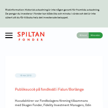
Riskinformation: Historisk avkastning är inte någon garanti för framtida avkastning.
De pengar du investerar i fonder kan både öka och minska i värde och det är inte
säkert att du får tillbaka hela det investerade beloppet.
Bli kund
Mina sidor
15 nov 2010
Publiksuccé på fondkväll i Falun/Borlänge
Huvudaktörer var Fondbolagens förening tillsammans
med Skagen Fonder, Fidelity Investment Managers, Odin