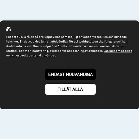
Spiltan Fonder AB
För att du ska få en så bra upplevelse som möjligt använder vi cookies och liknande
tekniker. En del cookies är helt nödvändiga för att webbplatsen ska fungera och kan
Riddargatan 17
därför inte nekas. Om du väljer “Tillåt alla” använder vi även cookies och data för
statistik och marknadsföring, exempelvis anpassning av annonser.
Läs mer om cookies
114 57 Stockholm
och vilka tredjeparter vi använder
.
Org.nr: 556614-2906
Tel: 08 - 545 813 40
ENDAST NÖDVÄNDIGA
fonder@spiltanfonder.se
TILLÅT ALLA
Om webbplatsen & cookies
Risk och rådgivning
Till spiltan.se
© 2026 - Spiltan Fonder AB
By
Sphinxly