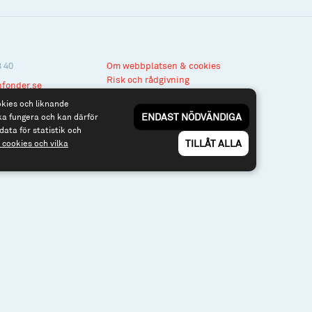
3 40
Om webbplatsen & cookies
Risk och rådgivning
nfonder.se
Till spiltan.se
okies och liknande
ENDAST NÖDVÄNDIGA
ka fungera och kan därför
data för statistik och
TILLÅT ALLA
cookies och vilka