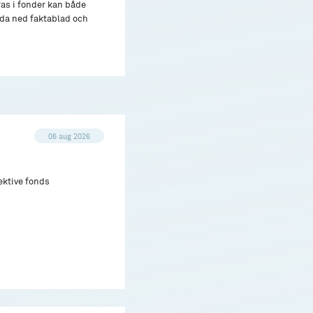
ras i fonder kan både
adda ned faktablad och
06 aug 2026
ektive fonds