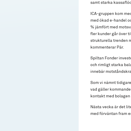
samt starka kassaflöde
ICA-gruppen kom med 
med ökad e-handel och
% jämfört med motsvara
fler kunder går över t
strukturella trenden 
kommenterar Pär.
Spiltan Fonder invest
och rimligt starka bal
innebär motståndskra
Som vi nämnt tidigare 
vad gäller kommande kv
kontakt med bolagen o
Nästa vecka är det lit
med förväntan fram e