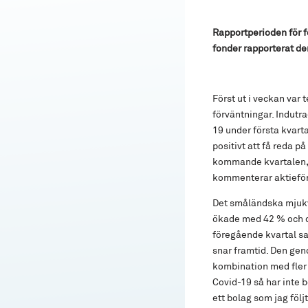
Rapportperioden för fö
fonder rapporterat d
Först ut i veckan var
förväntningar. Indutr
19 under första kvart
positivt att få reda p
kommande kvartalen, v
kommenterar aktieför
Det småländska mjukv
ökade med 42 % och de
föregående kvartal sa
snar framtid. Den geno
kombination med fler 
Covid-19 så har inte 
ett bolag som jag följ