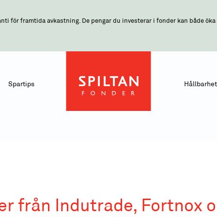
nti för framtida avkastning. De pengar du investerar i fonder kan både öka o
Spartips
Hållbarhet
r från Indutrade, Fortnox o