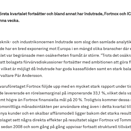
rsta kvartalet fortsätter och bland annat har Indutrade, Fortnox och IC
enna vecka.
 teknik- och industrikoncernen Indutrade som slog den samlade analyt
ade har en bred exponering mot Europa i en mängd olika branscher där 
alet var begränsade men osäkerheten framåt är större. ”Trots det osäkra
å att bolagets förvärvsdiskussioner fortsätter med ambitionen att göra f
ilket är möjligt då Indutrade har goda kassaflöden samt en stark bal
valtare Pär Andersson.
aruföretaget Fortnox följde upp med en mycket stark rapport under ti
 levererade en rörelsemarginal på imponerande 33,1 %, vilket dels va
mt högre än Fortnox finansiella mål på 20 %. Troligtvis kommer dessa 
msnittliga månadsintäkten per användare steg även i detta kvartal till
nya kunder och en skalbar affärsmodell ligger bakom det starka resulta
bolaget sett några direkta effekter på resultatet säger Fortnox vd Tomm
t sedan 2008 och som gång på gång uppvisar fortsatt strukturell tillväx