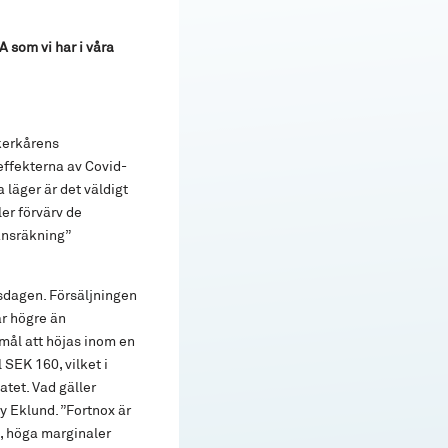
A som vi har i våra
ikerkårens
effekterna av Covid-
 läger är det väldigt
ler förvärv de
ansräkning”
sdagen. Försäljningen
r högre än
mål att höjas inom en
 SEK 160, vilket i
tet. Vad gäller
y Eklund. ”Fortnox är
t, höga marginaler