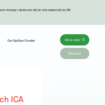
ch minska i värde och det är inte säkert att du får
Mina sidor
Om Spiltan Fonder
Bli kund
ch ICA