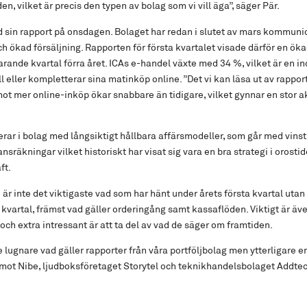
n, vilket är precis den typen av bolag som vi vill äga”, säger Pär.
sin rapport på onsdagen. Bolaget har redan i slutet av mars kommunic
 ökad försäljning. Rapporten för första kvartalet visade därför en öka
nde kvartal förra året. ICAs e-handel växte med 34 %, vilket är en ind
ill eller kompletterar sina matinköp online. ”Det vi kan läsa ut av rappor
mot mer online-inköp ökar snabbare än tidigare, vilket gynnar en stor a
erar i bolag med långsiktigt hållbara affärsmodeller, som går med vinst
ansräkningar vilket historiskt har visat sig vara en bra strategi i orosti
ft.
är inte det viktigaste vad som har hänt under årets första kvartal utan 
artal, främst vad gäller orderingång samt kassaflöden. Viktigt är även
ch extra intressant är att ta del av vad de säger om framtiden.
e lugnare vad gäller rapporter från våra portföljbolag men ytterligare e
mot Nibe, ljudboksföretaget Storytel och teknikhandelsbolaget Addtec