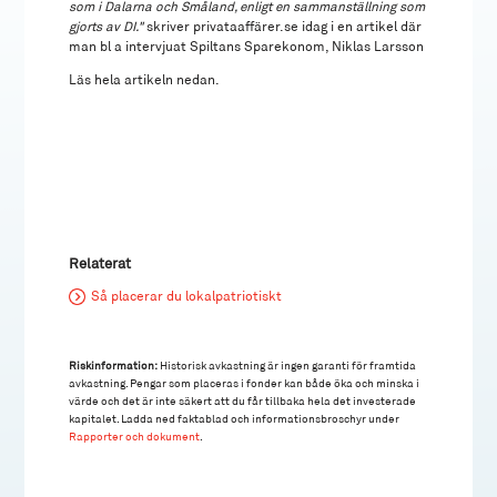
som i Dalarna och Småland, enligt en sammanställning som
gjorts av DI."
skriver privataaffärer.se idag i en artikel där
man bl a intervjuat Spiltans Sparekonom, Niklas Larsson
Läs hela artikeln nedan.
Relaterat
Så placerar du lokalpatriotiskt
Riskinformation:
Historisk avkastning är ingen garanti för framtida
avkastning. Pengar som placeras i fonder kan både öka och minska i
värde och det är inte säkert att du får tillbaka hela det investerade
kapitalet. Ladda ned faktablad och informationsbroschyr under
Rapporter och dokument
.