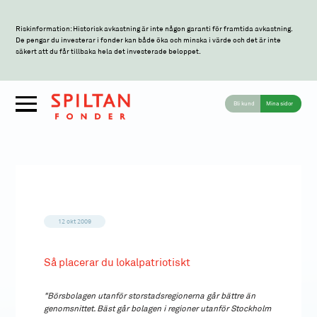
Riskinformation: Historisk avkastning är inte någon garanti för framtida avkastning.
De pengar du investerar i fonder kan både öka och minska i värde och det är inte
säkert att du får tillbaka hela det investerade beloppet.
Bli kund
Mina sidor
12 okt 2009
Så placerar du lokalpatriotiskt
"Börsbolagen utanför storstadsregionerna går bättre än
genomsnittet. Bäst går bolagen i regioner utanför Stockholm