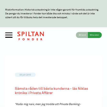
Riskinformation: Historisk avkastning är inte någon garanti för framtida avkastning.
De pengar du investerar i fonder kan både öka och minska i värde och det är inte
säkert att du får tillbaka hela det investerade beloppet.
Bli kund
Mina sidor
03 jun 2010
Sämsta råden till bästa kunderna - läs Niklas
krönika i Privata Affärer
"Kalla mig naiv, men jag trodde att Private Banking-