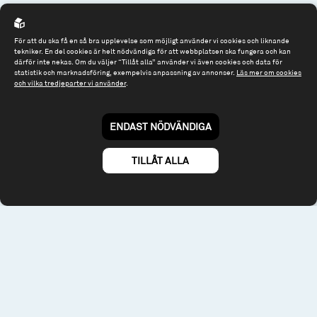
Spiltan Fonder AB
För att du ska få en så bra upplevelse som möjligt använder vi cookies och liknande
tekniker. En del cookies är helt nödvändiga för att webbplatsen ska fungera och kan
Riddargatan 17
därför inte nekas. Om du väljer “Tillåt alla” använder vi även cookies och data för
114 57 Stockholm
statistik och marknadsföring, exempelvis anpassning av annonser.
Läs mer om cookies
och vilka tredjeparter vi använder
.
Org.nr: 556614-2906
Tel: 08 - 545 813 40
ENDAST NÖDVÄNDIGA
fonder@spiltanfonder.se
TILLÅT ALLA
Om webbplatsen & cookies
Risk och rådgivning
Till spiltan.se
© 2026 - Spiltan Fonder AB
By
Sphinxly