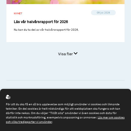
08 jul 2026
NYHET
Läs vår halvårsrapport för 2026
Nu kan du ta del av vår halvårsrapport för 2026.
Visa fler
Spiltan Fonder AB
För att du ska få en så bra upplevelse som möjligt använder vi cookies och liknande
Riddargatan 17
tekniker. En del cookies är helt nödvändiga för att webbplatsen ska fungera och kan
därför inte nekas. Om du väljer “Tillåt alla” använder vi även cookies och data för
114 57 Stockholm
statistik och marknadsföring, exempelvis anpassning av annonser.
Läs mer om cookies
Org.nr: 556614-2906
och vilka tredjeparter vi använder
.