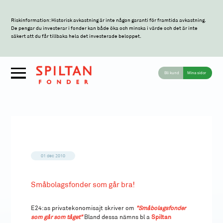
Riskinformation: Historisk avkastning är inte någon garanti för framtida avkastning.
De pengar du investerar i fonder kan både öka och minska i värde och det är inte
säkert att du får tillbaka hela det investerade beloppet.
Bli kund
Mina sidor
01 dec 2010
Småbolagsfonder som går bra!
E24:as privatekonomisajt skriver om
"Småbolagsfonder
som går som tåget"
Bland dessa nämns bl a
Spiltan