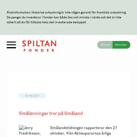
Riskinformation: Historisk avkastning är inte någon garanti för framtida avkastning.
De pengar du investerar i fonder kan både öka och minska i värde och det är inte
säkert att du får tillbaka hela det investerade beloppet.
Bli kund
Mina sidor
02 nov 2011
Smålänningar tror på Småland
Smålandstidningen rapporterar den 27
oktober, från Aktiespararnas årliga