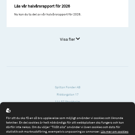
Läs vår halvårsrapport för 2026
Nu kan du ta del av vår halvårsrapport för 2026.
Visa fler
Spiltan Fonder AB
Riddargatan 17
114 57 Stockholm
Org.nr: 556614-2906
För att du ska få en så bra upplevelse som möjligt använder vi cookies och liknande
Tel: 08 - 545 813 40
tekniker. En del cookies är helt nödvändiga för att webbplatsen ska fungera och kan
därför inte nekas. Om du väljer “Tillåt alla” använder vi även cookies och data för
fonder@spiltanfonder.se
statistik och marknadsföring, exempelvis anpassning av annonser.
Läs mer om cookies