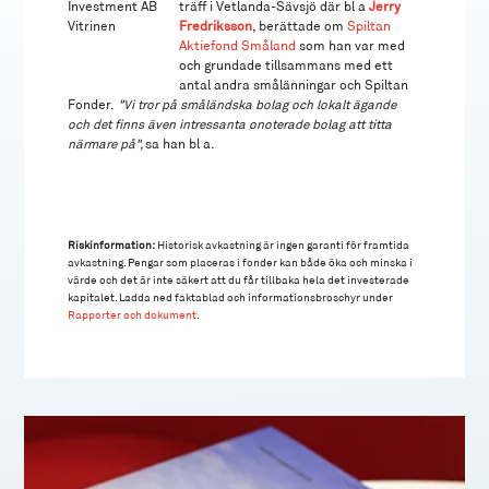
träff i Vetlanda-Sävsjö där bl a
Jerry
Fredriksson
, berättade om
Spiltan
Aktiefond Småland
som han var med
och grundade tillsammans med ett
antal andra smålänningar och Spiltan
Fonder.
"Vi tror på småländska bolag och lokalt ägande
och det finns även intressanta onoterade bolag att titta
närmare på",
sa han bl a.
Riskinformation:
Historisk avkastning är ingen garanti för framtida
avkastning. Pengar som placeras i fonder kan både öka och minska i
värde och det är inte säkert att du får tillbaka hela det investerade
kapitalet. Ladda ned faktablad och informationsbroschyr under
Rapporter och dokument
.