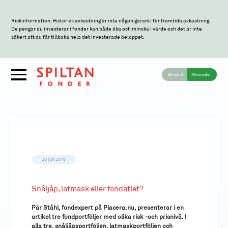
Riskinformation: Historisk avkastning är inte någon garanti för framtida avkastning.
De pengar du investerar i fonder kan både öka och minska i värde och det är inte
säkert att du får tillbaka hela det investerade beloppet.
Bli kund
Mina sidor
20 jun 2018
Snåljåp, latmask eller fondatlet?
Pär Ståhl, fondexpert på Placera.nu, presenterar i en
artikel tre fondportföljer med olika risk -och prisnivå. I
alla tre, snåljåpsportföljen, latmaskportföljen och