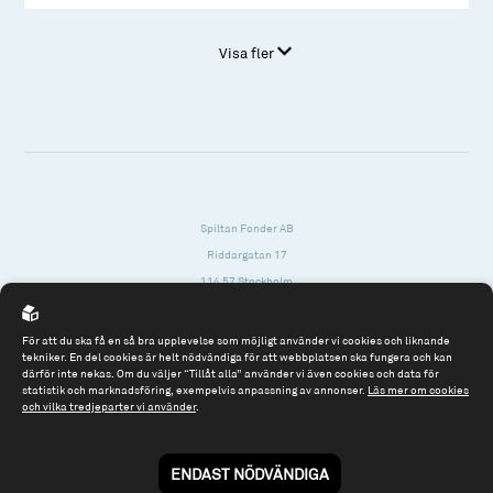
Visa fler
Spiltan Fonder AB
Riddargatan 17
114 57 Stockholm
Org.nr: 556614-2906
För att du ska få en så bra upplevelse som möjligt använder vi cookies och liknande
Tel: 08 - 545 813 40
tekniker. En del cookies är helt nödvändiga för att webbplatsen ska fungera och kan
därför inte nekas. Om du väljer “Tillåt alla” använder vi även cookies och data för
fonder@spiltanfonder.se
statistik och marknadsföring, exempelvis anpassning av annonser.
Läs mer om cookies
och vilka tredjeparter vi använder
.
Om webbplatsen & cookies
Risk och rådgivning
Till spiltan.se
ENDAST NÖDVÄNDIGA