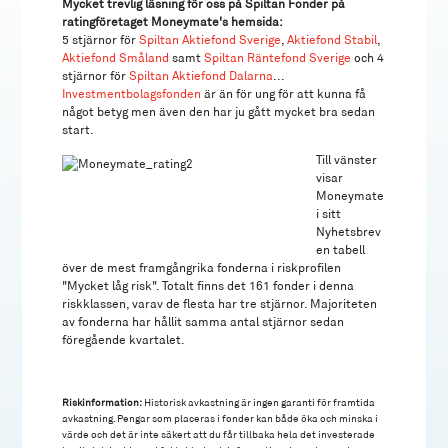
Mycket trevlig läsning för oss på Spiltan Fonder på
ratingföretaget Moneymate's hemsida:
5 stjärnor för
Spiltan Aktiefond Sverige
,
Aktiefond Stabil
,
Aktiefond Småland
samt
Spiltan Räntefond Sverige
och 4
stjärnor för
Spiltan Aktiefond Dalarna
...
Investmentbolagsfonden
är än för ung för att kunna få
något betyg men även den har ju gått mycket bra sedan
start.
Till vänster
visar
Moneymate
i sitt
Nyhetsbrev
en tabell
över de mest framgångrika fonderna i riskprofilen
"Mycket låg risk". Totalt finns det 161 fonder i denna
riskklassen, varav de flesta har tre stjärnor. Majoriteten
av fonderna har hållit samma antal stjärnor sedan
föregående kvartalet.
Riskinformation:
Historisk avkastning är ingen garanti för framtida
avkastning. Pengar som placeras i fonder kan både öka och minska i
värde och det är inte säkert att du får tillbaka hela det investerade