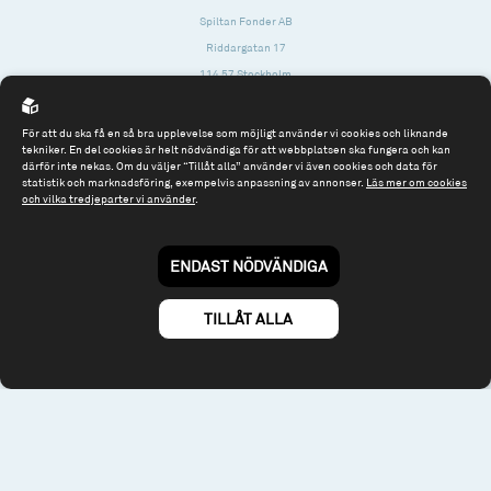
Spiltan Fonder AB
Riddargatan 17
114 57 Stockholm
Org.nr: 556614-2906
För att du ska få en så bra upplevelse som möjligt använder vi cookies och liknande
Tel: 08 - 545 813 40
tekniker. En del cookies är helt nödvändiga för att webbplatsen ska fungera och kan
därför inte nekas. Om du väljer “Tillåt alla” använder vi även cookies och data för
fonder@spiltanfonder.se
statistik och marknadsföring, exempelvis anpassning av annonser.
Läs mer om cookies
och vilka tredjeparter vi använder
.
Om webbplatsen & cookies
Risk och rådgivning
Till spiltan.se
ENDAST NÖDVÄNDIGA
© 2026 - Spiltan Fonder AB
By
Sphinxly
TILLÅT ALLA