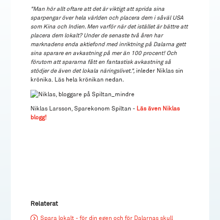
"Man hör allt oftare att det är viktigt att sprida sina
sparpengar över hela världen och placera dem i såväl USA
som Kina och Indien. Men varför när det istället är bättre att
placera dem lokalt? Under de senaste två åren har
marknadens enda aktiefond med inriktning på Dalarna gett
sina sparare en avkastning på mer än 100 procent! Och
förutom att spararna fått en fantastisk avkastning så
stödjer de även det lokala näringslivet.",
inleder Niklas sin
krönika. Läs hela krönikan nedan
.
Niklas Larsson, Sparekonom Spiltan -
Läs även Niklas
blogg!
Relaterat
Spara lokalt - för din egen och för Dalarnas skull