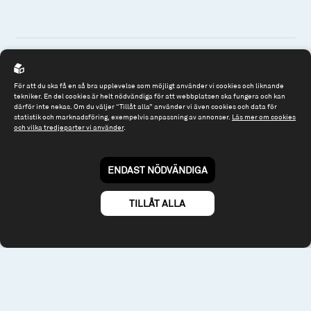
För att du ska få en så bra upplevelse som möjligt använder vi cookies och liknande
Spiltan Fonder AB
tekniker. En del cookies är helt nödvändiga för att webbplatsen ska fungera och kan
Riddargatan 17
därför inte nekas. Om du väljer “Tillåt alla” använder vi även cookies och data för
statistik och marknadsföring, exempelvis anpassning av annonser.
Läs mer om cookies
114 57 Stockholm
och vilka tredjeparter vi använder
.
Org.nr: 556614-2906
Tel: 08 - 545 813 40
ENDAST NÖDVÄNDIGA
fonder@spiltanfonder.se
TILLÅT ALLA
Om webbplatsen & cookies
Risk och rådgivning
Till spiltan.se
© 2026 - Spiltan Fonder AB
By
Sphinxly