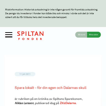
Riskinformation: Historisk avkastning är inte någon garanti för framtida avkastning.
De pengar du investerar i fonder kan både öka och minska i värde och det är inte
säkert att du får tillbaka hela det investerade beloppet.
Bli kund
Mina sidor
11 jan 2011
Spara lokalt - för din egen och Dalarnas skull
är rubriken på en krönika av Spiltans Sparekonom,
Niklas Larsson
, publicerad idag på
ZitizDalarna
.