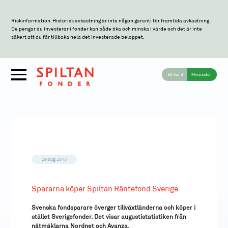
Riskinformation: Historisk avkastning är inte någon garanti för framtida avkastning.
De pengar du investerar i fonder kan både öka och minska i värde och det är inte
säkert att du får tillbaka hela det investerade beloppet.
Bli kund
Mina sidor
29 aug 2013
Spararna köper Spiltan Räntefond Sverige
Svenska fondsparare överger tillväxtländerna och köper i
stället Sverigefonder. Det visar augustistatistiken från
nätmäklarna Nordnet och Avanza.