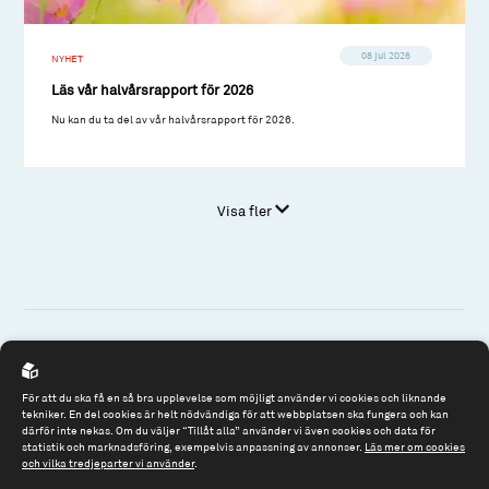
08 jul 2026
NYHET
Läs vår halvårsrapport för 2026
Nu kan du ta del av vår halvårsrapport för 2026.
Visa fler
Spiltan Fonder AB
För att du ska få en så bra upplevelse som möjligt använder vi cookies och liknande
Riddargatan 17
tekniker. En del cookies är helt nödvändiga för att webbplatsen ska fungera och kan
därför inte nekas. Om du väljer “Tillåt alla” använder vi även cookies och data för
114 57 Stockholm
statistik och marknadsföring, exempelvis anpassning av annonser.
Läs mer om cookies
Org.nr: 556614-2906
och vilka tredjeparter vi använder
.