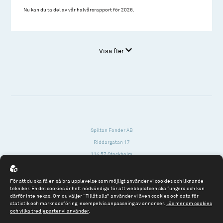
Nu kan du ta del av vår halvårsrapport för 2026.
Visa fler
Spiltan Fonder AB
Riddargatan 17
114 57 Stockholm
Org.nr: 556614-2906
För att du ska få en så bra upplevelse som möjligt använder vi cookies och liknande
Tel: 08 - 545 813 40
tekniker. En del cookies är helt nödvändiga för att webbplatsen ska fungera och kan
därför inte nekas. Om du väljer “Tillåt alla” använder vi även cookies och data för
fonder@spiltanfonder.se
statistik och marknadsföring, exempelvis anpassning av annonser.
Läs mer om cookies
och vilka tredjeparter vi använder
.
Om webbplatsen & cookies