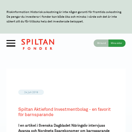
Riskinformation: Historisk avkastning är inte någon garanti för framtida avkastning.
De pengar du investerar i fonder kan både öka och minska i värde och det är inte
säkert att du får tillbaka hela det investerade beloppet.
Bli kund
Mina sidor
24 jun 2019
Spiltan Aktiefond Investmentbolag - en favorit
för barnsparande
I en artikel i Svenska Dagbladet Näringsliv intervjuas
Avanza och Nordnets Sparekonomer om barnsparande