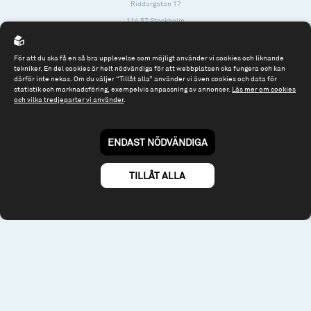
Riddargatan 17
114 57 Stockholm
Org.nr: 556614-2906
För att du ska få en så bra upplevelse som möjligt använder vi cookies och liknande
Tel: 08 - 545 813 40
tekniker. En del cookies är helt nödvändiga för att webbplatsen ska fungera och kan
därför inte nekas. Om du väljer “Tillåt alla” använder vi även cookies och data för
fonder@spiltanfonder.se
statistik och marknadsföring, exempelvis anpassning av annonser.
Läs mer om cookies
och vilka tredjeparter vi använder
.
Om webbplatsen & cookies
Risk och rådgivning
Till spiltan.se
ENDAST NÖDVÄNDIGA
© 2026 - Spiltan Fonder AB
By
Sphinxly
TILLÅT ALLA