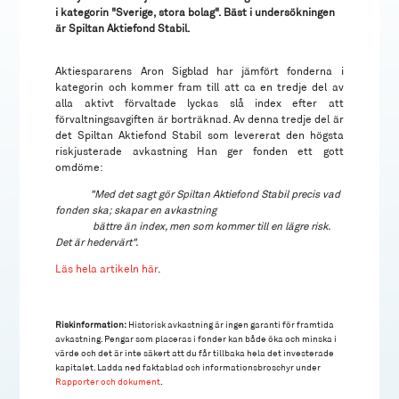
i kategorin "Sverige, stora bolag". Bäst i undersökningen
är Spiltan Aktiefond Stabil.
Aktiespararens Aron Sigblad har jämfört fonderna i
kategorin och kommer fram till att ca en tredje del av
alla aktivt förvaltade lyckas slå index efter att
förvaltningsavgiften är borträknad. Av denna tredje del är
det Spiltan Aktiefond Stabil som levererat den högsta
riskjusterade avkastning Han ger fonden ett gott
omdöme:
"Med det sagt gör Spiltan Aktiefond Stabil precis vad
fonden ska; skapar en avkastning
bättre än index, men
som kommer till en lägre risk.
Det är hedervärt".
Läs hela artikeln här
.
Riskinformation:
Historisk avkastning är ingen garanti för framtida
avkastning. Pengar som placeras i fonder kan både öka och minska i
värde och det är inte säkert att du får tillbaka hela det investerade
kapitalet. Ladda ned faktablad och informationsbroschyr under
Rapporter och dokument
.