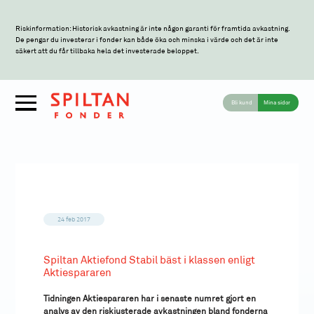
Riskinformation: Historisk avkastning är inte någon garanti för framtida avkastning.
De pengar du investerar i fonder kan både öka och minska i värde och det är inte
säkert att du får tillbaka hela det investerade beloppet.
Bli kund
Mina sidor
24 feb 2017
Spiltan Aktiefond Stabil bäst i klassen enligt
Aktiespararen
Tidningen Aktiespararen har i senaste numret gjort en
analys av den riskjusterade avkastningen bland fonderna