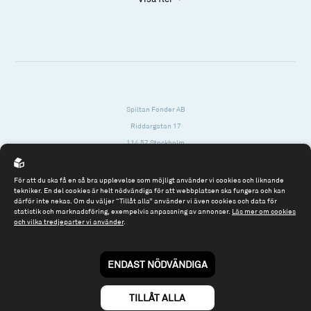
Spiltan Fonder AB
Riddargatan 17
114 57 Stockholm
Org.nr: 556614-2906
För att du ska få en så bra upplevelse som möjligt använder vi cookies och liknande
Tel: 08 - 545 813 40
tekniker. En del cookies är helt nödvändiga för att webbplatsen ska fungera och kan
därför inte nekas. Om du väljer “Tillåt alla” använder vi även cookies och data för
fonder@spiltanfonder.se
statistik och marknadsföring, exempelvis anpassning av annonser.
Läs mer om cookies
och vilka tredjeparter vi använder
.
Om webbplatsen & cookies
Risk och rådgivning
Till spiltan.se
ENDAST NÖDVÄNDIGA
© 2026 - Spiltan Fonder AB
By
Sphinxly
TILLÅT ALLA