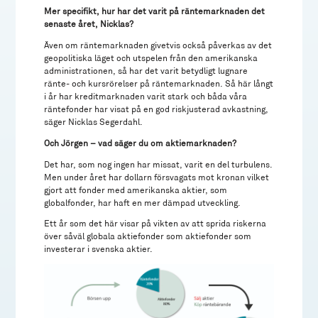
Mer specifikt, hur har det varit på räntemarknaden det
senaste året, Nicklas?
Även om räntemarknaden givetvis också påverkas av det
geopolitiska läget och utspelen från den amerikanska
administrationen, så har det varit betydligt lugnare
ränte- och kursrörelser på räntemarknaden. Så här långt
i år har kreditmarknaden varit stark och båda våra
räntefonder har visat på en god riskjusterad avkastning,
säger Nicklas Segerdahl.
Och Jörgen – vad säger du om aktiemarknaden?
Det har, som nog ingen har missat, varit en del turbulens.
Men under året har dollarn försvagats mot kronan vilket
gjort att fonder med amerikanska aktier, som
globalfonder, har haft en mer dämpad utveckling.
Ett år som det här visar på vikten av att sprida riskerna
över såväl globala aktiefonder som aktiefonder som
investerar i svenska aktier.