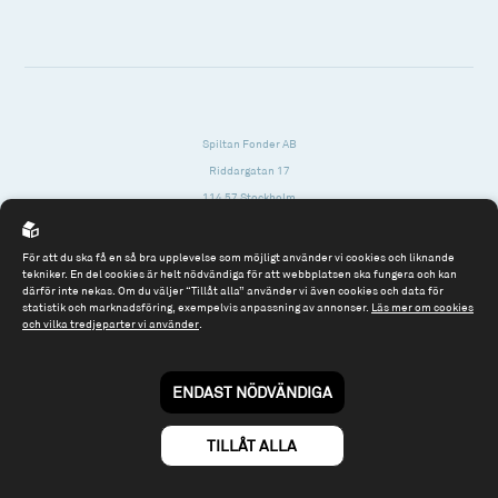
Spiltan Fonder AB
Riddargatan 17
114 57 Stockholm
Org.nr: 556614-2906
För att du ska få en så bra upplevelse som möjligt använder vi cookies och liknande
Tel: 08 - 545 813 40
tekniker. En del cookies är helt nödvändiga för att webbplatsen ska fungera och kan
därför inte nekas. Om du väljer “Tillåt alla” använder vi även cookies och data för
fonder@spiltanfonder.se
statistik och marknadsföring, exempelvis anpassning av annonser.
Läs mer om cookies
och vilka tredjeparter vi använder
.
Om webbplatsen & cookies
Risk och rådgivning
Till spiltan.se
ENDAST NÖDVÄNDIGA
© 2026 - Spiltan Fonder AB
By
Sphinxly
TILLÅT ALLA