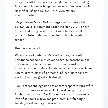
navigera i sitt fondsparande och det kan vara lätt att gå
fel om man försöker hoppa mellan olika fonder med olika
risknivåer. Då kan Spiltan Enkel vara ett bra
sparalternativ.
Jörgen Wärmlöv och Nicklas Segerdahl har förvaltat
Spiltan Enkel tillsammans sedan starten 2019. Fonden
har en fördelning på 70 procent aktiefonder och 30
procent räntefonder och investerar i fondbolagets
fonder.
Hur har året varit?
På finansmarknaderna började året bra, trots ett
utmanade geopolitiskt omvärldsläge. Successivt ökade
dock osäkerheten i takt med den amerikanska
administrationens alla olika utspel, vilket även speglades
i stora kursrörelser på börserna. Så helt klart har det
varit ett svårnavigerat och stökigt år.
Just i ett sådant läge kan det som fondsparare vara svårt
om man försöker agera och hålla fördelningen av de
fonder man har valt. Det finns en risk att ditt sparande
inte håller den risknivå och profil som du från början
tänkte, berättar Jörgen Wärmlöv.