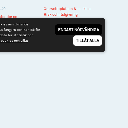
3 40
Om webbplatsen & cookies
Risk och rådgivning
nfonder.se
Till spiltan.se
okies och liknande
ENDAST NÖDVÄNDIGA
ka fungera och kan därför
data för statistik och
TILLÅT ALLA
cookies och vilka