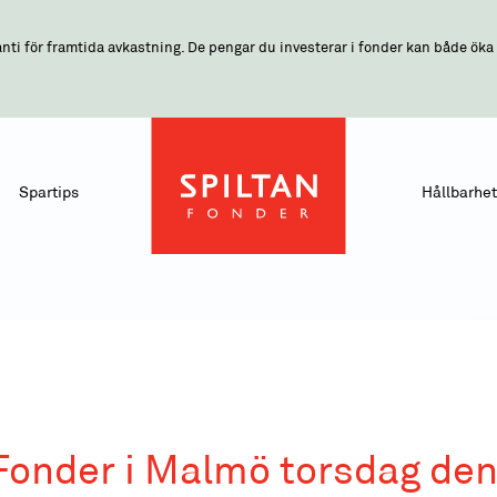
nti för framtida avkastning. De pengar du investerar i fonder kan både öka o
Spartips
Hållbarhet
Fonder i Malmö torsdag den