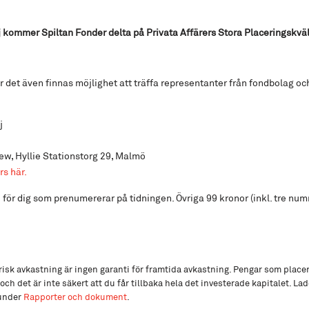
kommer Spiltan Fonder delta på Privata Affärers Stora Placeringskväl
det även finnas möjlighet att träffa representanter från fondbolag och
j
iew, Hyllie Stationstorg 29, Malmö
s här.
 för dig som prenumererar på tidningen. Övriga 99 kronor (inkl. tre num
isk avkastning är ingen garanti för framtida avkastning. Pengar som place
och det är inte säkert att du får tillbaka hela det investerade kapitalet. L
 under
Rapporter och dokument
.