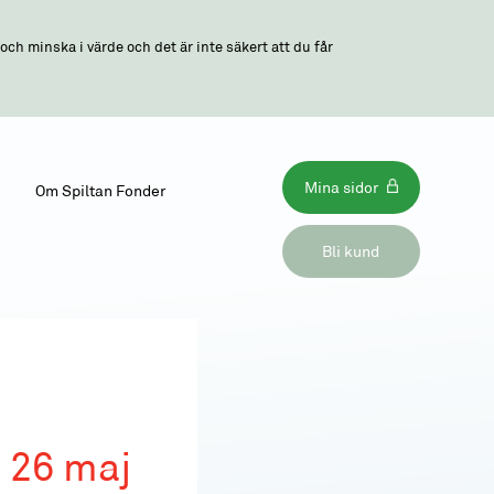
ch minska i värde och det är inte säkert att du får
Mina sidor
Om Spiltan Fonder
Bli kund
 26 maj