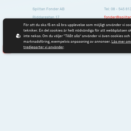
Spiltan Fonder AB
Tel: 08 - 545 81
Riddargatan 17
fonder@spilta
För att du ska få en så bra upplevelse som möjligt använder vi co
114 57 Stockholm
tekniker. En del cookies är helt nödvändiga för att webbplatsen s
Org.nr: 556614-2906
inte nekas. Om du väljer “Tillåt alla” använder vi även cookies och 
marknadsföring, exempelvis anpassning av annonser.
Läs mer om 
tredjeparter vi använder
.