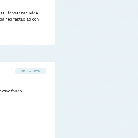
ras i fonder kan både
adda ned faktablad och
06 aug 2026
ektive fonds