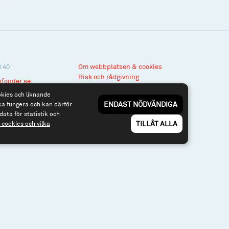
3 40
Om webbplatsen & cookies
Risk och rådgivning
nfonder.se
Till spiltan.se
okies och liknande
ENDAST NÖDVÄNDIGA
ka fungera och kan därför
data för statistik och
TILLÅT ALLA
cookies och vilka