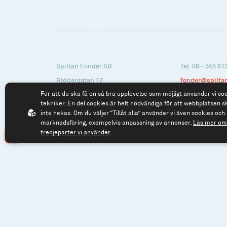
Spiltan Fonder AB
Tel: 08 - 545 81
Riddargatan 17
fonder@spilta
För att du ska få en så bra upplevelse som möjligt använder vi co
114 57 Stockholm
tekniker. En del cookies är helt nödvändiga för att webbplatsen s
Org.nr: 556614-2906
inte nekas. Om du väljer “Tillåt alla” använder vi även cookies och 
marknadsföring, exempelvis anpassning av annonser.
Läs mer om 
tredjeparter vi använder
.