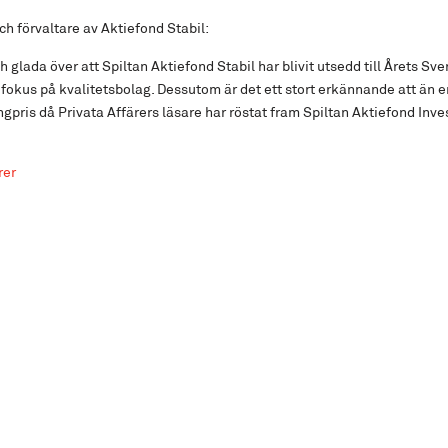
ch förvaltare av Aktiefond Stabil:
och glada över att Spiltan Aktiefond Stabil har blivit utsedd till Årets S
t fokus på kvalitetsbolag. Dessutom är det ett stort erkännande att än 
pris då Privata Affärers läsare har röstat fram Spiltan Aktiefond Inves
rer