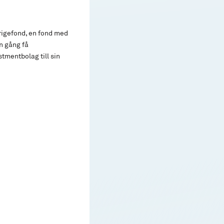
verigefond, en fond med
en gång få
tmentbolag till sin