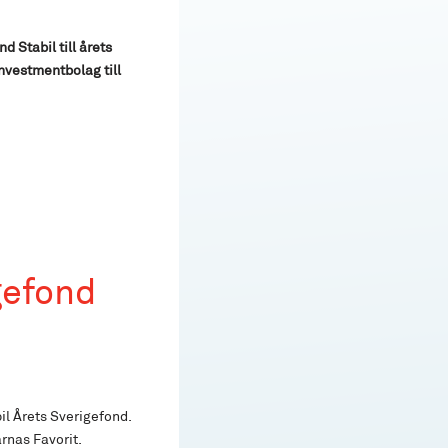
d Stabil till årets
nvestmentbolag till
gefond
il Årets Sverigefond.
rnas Favorit.