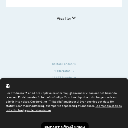
Visa fler
Spiltan Fonder AB
Riddargatan 17
114 57 Stockholm
Org.nr: 556614-2906
För att du ska få en så bra upplevelse som möjligt använder vi cookies och liknande
Tel: 08 - 545 813 40
tekniker. En del cookies är helt nödvändiga för att webbplatsen ska fungera och kan
därför inte nekas. Om du väljer “Tillåt alla” använder vi även cookies och data för
fonder@spiltanfonder.se
statistik och marknadsföring, exempelvis anpassning av annonser.
Läs mer om cookies
och vilka tredjeparter vi använder
.
Om webbplatsen & cookies
Risk och rådgivning
Till spiltan.se
ENDAST NÖDVÄNDIGA