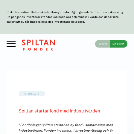
Riskinformation: Historisk avkastning är inte någon garanti för framtida avkastning.
De pengar du investerar i fonder kan både öka och minska i värde och det är inte
säkert att du får tillbaka hela det investerade beloppet.
Bli kund
Mina sidor
01 dec 2011
Spiltan startar fond med Industrivärden
"Fondbolaget Spiltan startar en ny fond i samarbetete med
Industrivärden. Fonden investerar i investmentbolag och är