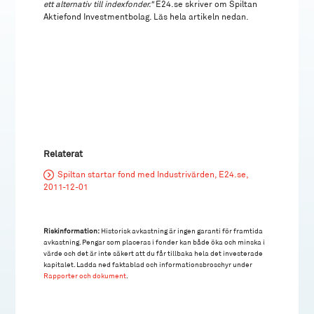
ett alternativ till indexfonder."
E24.se skriver om Spiltan
Aktiefond Investmentbolag. Läs hela artikeln nedan.
Relaterat
Spiltan startar fond med Industrivärden, E24.se,
2011-12-01
Riskinformation:
Historisk avkastning är ingen garanti för framtida
avkastning. Pengar som placeras i fonder kan både öka och minska i
värde och det är inte säkert att du får tillbaka hela det investerade
kapitalet. Ladda ned faktablad och informationsbroschyr under
Rapporter och dokument
.