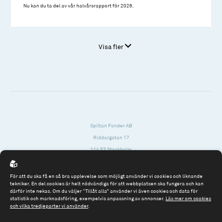
Nu kan du ta del av vår halvårsrapport för 2026.
Visa fler
Spiltan Fonder AB
Riddargatan 17
114 57 Stockholm
Org.nr: 556614-2906
För att du ska få en så bra upplevelse som möjligt använder vi cookies och liknande
Tel: 08 - 545 813 40
tekniker. En del cookies är helt nödvändiga för att webbplatsen ska fungera och kan
därför inte nekas. Om du väljer “Tillåt alla” använder vi även cookies och data för
fonder@spiltanfonder.se
statistik och marknadsföring, exempelvis anpassning av annonser.
Läs mer om cookies
och vilka tredjeparter vi använder
.
Om webbplatsen & cookies