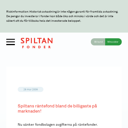
Riskinformation: Historisk avkastning är inte någon garanti för framtida avkastning.
De pengar du investerar i fonder kan både öka och minska i värde och det är inte
säkert att du får tillbaka hela det investerade beloppet.
Bli kund
Mina sidor
26 mar 2009
Spiltans räntefond bland de billigaste på
marknaden!
Nu sänker fondbolagen avgifterna på räntefonder.