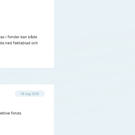
ras i fonder kan både
adda ned faktablad och
06 aug 2026
ektive fonds