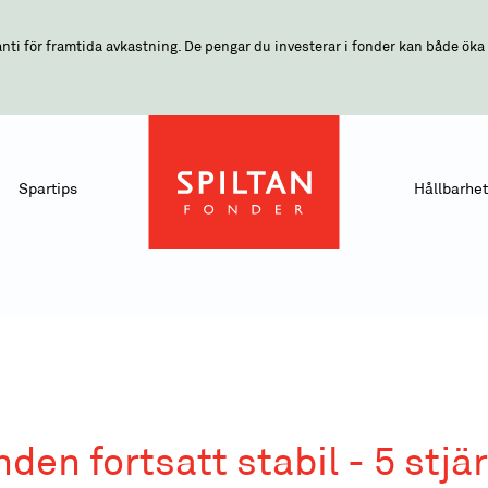
nti för framtida avkastning. De pengar du investerar i fonder kan både öka o
Spartips
Hållbarhet
nden fortsatt stabil - 5 stjä