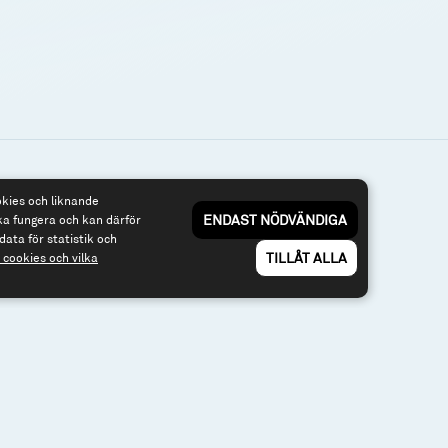
okies och liknande
3 40
Om webbplatsen & cookies
ENDAST NÖDVÄNDIGA
ka fungera och kan därför
Risk och rådgivning
nfonder.se
data för statistik och
Till spiltan.se
TILLÅT ALLA
cookies och vilka