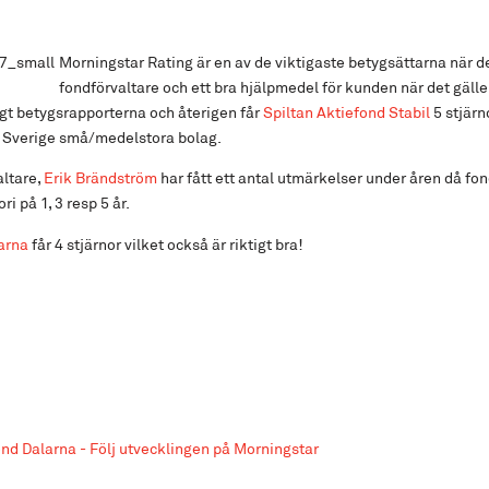
Morningstar Rating är en av de viktigaste betygsättarna när de
fondförvaltare och ett bra hjälpmedel för kunden när det gäller 
igt betygsrapporterna och återigen får
Spiltan Aktiefond Stabil
5 stjärn
ori Sverige små/medelstora bolag.
altare,
Erik Brändström
har fått ett antal utmärkelser under åren då fo
ri på 1, 3 resp 5 år.
arna
får 4 stjärnor vilket också är riktigt bra!
ond Dalarna - Följ utvecklingen på Morningstar