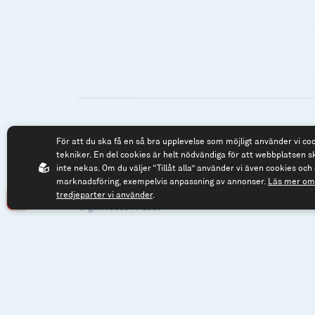
För att du ska få en så bra upplevelse som möjligt använder vi co
Spiltan Fonder AB
Tel: 08 - 545 81
tekniker. En del cookies är helt nödvändiga för att webbplatsen s
Riddargatan 17
fonder@spilta
inte nekas. Om du väljer “Tillåt alla” använder vi även cookies och 
marknadsföring, exempelvis anpassning av annonser.
Läs mer om 
114 57 Stockholm
tredjeparter vi använder
.
Org.nr: 556614-2906