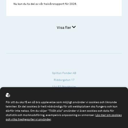
Nu kan du ta del av vår halvårsrapport för 2026.
Visa fler
Spiltan Fonder AB
Riddargatan 17
114 57 Stockholm
Org.nr: 556614-2906
För att du ska få en så bra upplevelse som möjligt använder vi cookies och liknande
Tel: 08 - 545 813 40
tekniker. En del cookies är helt nödvändiga för att webbplatsen ska fungera och kan
därför inte nekas. Om du väljer “Tillåt alla” använder vi även cookies och data för
fonder@spiltanfonder.se
statistik och marknadsföring, exempelvis anpassning av annonser.
Läs mer om cookies
och vilka tredjeparter vi använder
.
Om webbplatsen & cookies