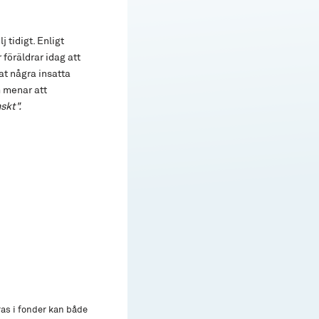
 tidigt. Enligt
 föräldrar idag att
at några insatta
m menar att
skt".
ras i fonder kan både