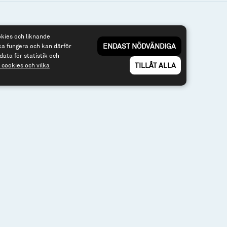
okies och liknande
3 40
Om webbplatsen & cookies
ENDAST NÖDVÄNDIGA
ka fungera och kan därför
Risk och rådgivning
nfonder.se
data för statistik och
Till spiltan.se
TILLÅT ALLA
cookies och vilka