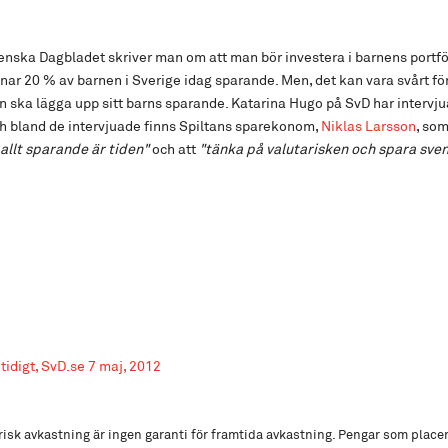
nska Dagbladet skriver man om att man bör investera i barnens portfölj
nar 20 % av barnen i Sverige idag sparande. Men, det kan vara svårt för
n ska lägga upp sitt barns sparande. Katarina Hugo på SvD har intervju
h bland de intervjuade finns Spiltans sparekonom,
Niklas Larsson
, so
allt sparande är tiden"
och att
"tänka på valutarisken och spara sven
 tidigt, SvD.se 7 maj, 2012
isk avkastning är ingen garanti för framtida avkastning. Pengar som place