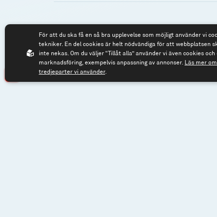
För att du ska få en så bra upplevelse som möjligt använder vi co
Spiltan Fonder AB
Tel: 08 - 545 81
tekniker. En del cookies är helt nödvändiga för att webbplatsen s
Riddargatan 17
fonder@spilta
inte nekas. Om du väljer “Tillåt alla” använder vi även cookies och 
marknadsföring, exempelvis anpassning av annonser.
Läs mer om 
114 57 Stockholm
tredjeparter vi använder
.
Org.nr: 556614-2906