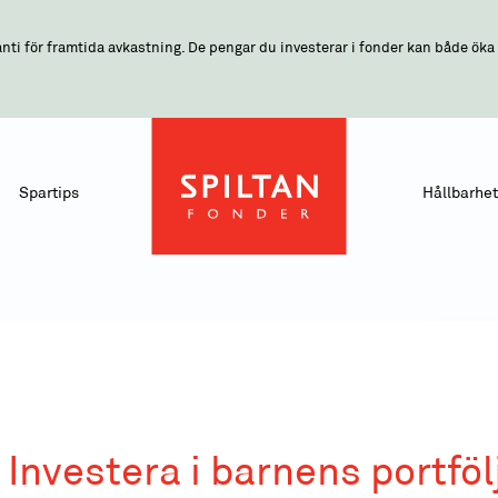
nti för framtida avkastning. De pengar du investerar i fonder kan både öka o
Spartips
Hållbarhet
 Investera i barnens portfölj